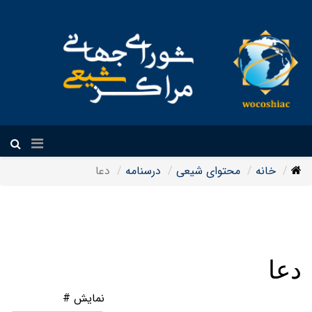
فارسی
خانه
محتوای شیعی
درسنامه
دعا
دعا
نمایش #