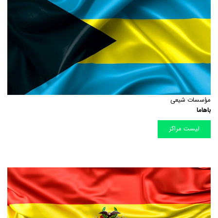
مؤسسات شیعی
باهاما
لیست مراکز