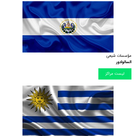
مؤسسات شیعی
السالوادور
لیست مراکز