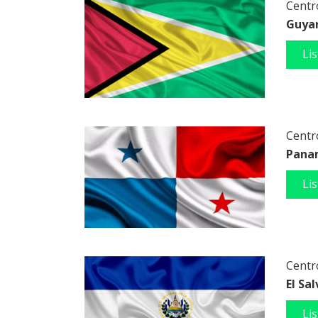
Centro
Guya
Li
Centro
Pana
Li
Centro
El Sa
Li