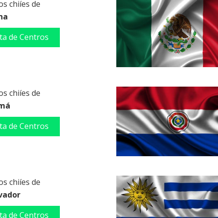
s chiíes de
na
sta de Centros
s chiíes de
má
sta de Centros
s chiíes de
lvador
sta de Centros