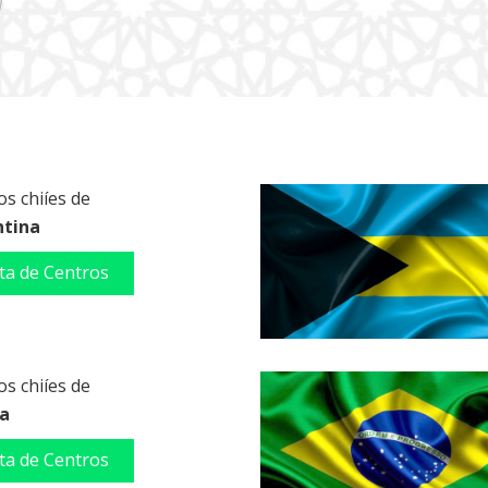
s chiíes de
ntina
sta de Centros
s chiíes de
ia
sta de Centros