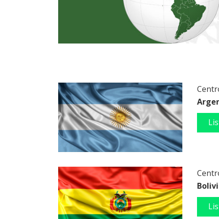
Centro
Arge
Li
Centro
Boliv
Li