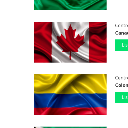
Centro
Cana
Li
Centro
Colo
Li