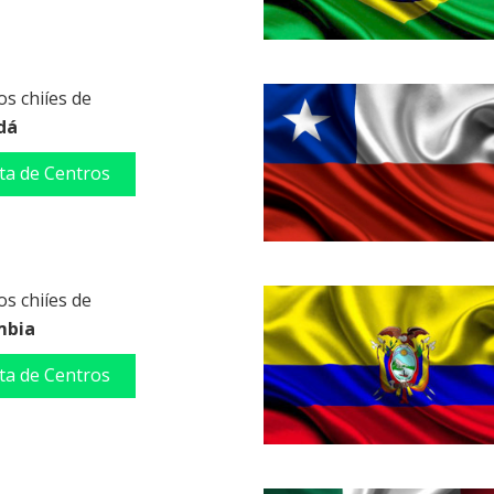
s chiíes de
dá
sta de Centros
s chiíes de
mbia
sta de Centros