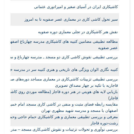
کاشیکاری ایران در آسیای صغیر و امپراتوری عثمانی
سیر تحول کاشی کاری در معماری عصر صفویه تا به امروز
نقش هنر کاشیکاری در تجلی معماری دوره صفویه
مطالعه تطبیقی مضامین کتیبه های کاشیکاری مدرسه چهارباغ اصفهان و با
عصر صفویه
بررسی تطبیقی نقوش کاشی کاری دو مسجد ـ مدرسه چهارباغ و سید اصف
کتیبه نگاری الوان ویژگی های تاریخی و هنری کتیبه سر در مدرسه خان
بررسی تطبیقی تزیینات کاشی‌کاری در معماری مساجد دوره‌های صفویه و
قاجاریه با تکیه بر چهار مصداق تصویری
ﺑﺎﺯﻳﺎﺑﻲ ﻻﻳﻪ ﻫﺎﻱ ﻫﻮﻳﺘﻲ ﺩﺭ ﻫﻨﺮ ﺩﻭﺭه ﻗﺎﺟﺎﺭ (ﻣﻄﺎلعه ﻣﻮﺭﺩﻱ ﺭﻭﻱ ﮐﺎﺷﻲ ﻫﺎﻱ 
ﻗﺎﺟﺎﺭ)
مقایسه رابطه فضای مثبت و منفی در کاشی کاری مسجد امام خمینی (ره)
اصفهان با مسجد و مدرسه شهید مطهری تهران
معرفی و بررسی تطبیقی معماری و هنر کاشیکاری حمام حاجی وحمام گلزا
رشت-دوره قاجار
بررسی نوآوری و تحولات تزئینات و نقوش کاشی‌کاری مسجد – مدرسه‌های