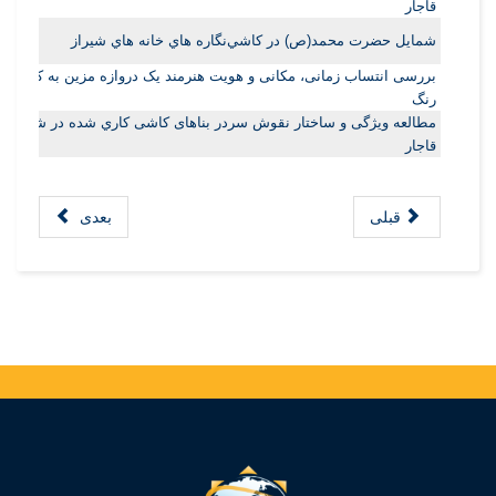
قاجار
ﺷﻤﺎﻳﻞ ﺣﻀﺮﺕ ﻣﺤﻤﺪ(ﺹ) ﺩﺭ ﮐﺎﺷﻲﻧﮕﺎﺭﻩ ﻫﺎﻱ ﺧﺎﻧﻪ ﻫﺎﻱ ﺷﻴﺮﺍﺯ
بررسی انتساب زمانی، مکانی و هویت هنرمند یک دروازه مزین به کاشی 
رنگ
مطالعه ویژگی و ساختار نقوش سردر بناهای کاشی کاري شده در شیراز در
قاجار
قبلی
بعدی