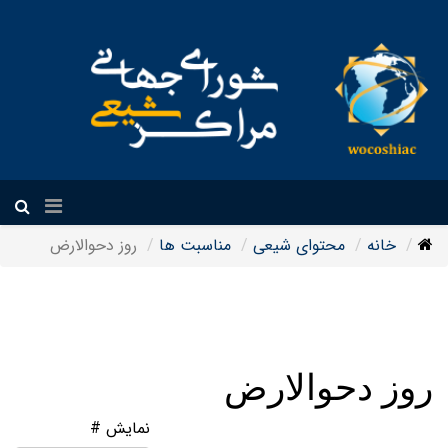
فارسی
خانه
محتوای شیعی
مناسبت ها
روز دحوالارض
روز دحوالارض
نمایش #