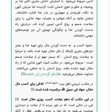
آدمی مربوط می‌شود. با گسترش دانش بشری تاثیر غذا بر
روحیات و خلق و خوی انسان ثابت گردیده؛ اما مربیان الهی
به نکات ظریف‌تر و مهم‌تری در باب غذا اشاره داشته‌اند.
ایشان علاوه بر آنکه خواص و مضرات مواد غذایی‌ را برای
سلامت جسم و روح آدمی تبیین کرده اند، درباره‌ی راه
بدست آوردن غذا و چگونگی تهیه‌ی آن نیز توصیه‌های
مهمی داشته‌اند.
نحوه کسب و به دست آوردن مال برای تهیه غذا و سایر
نیازهای بشری (اینکه از مال حلال تهیه شده باشد یا حرام)
به سلامت روح انسان - که بسیار مهم تر از سلامت جسم
است - مربوط می‌شود. در مکتب انبیاء الهی غذایی که از راه
حلال تهیه نشده باشد، روح انسان را به تباهی می‌کشاند.
خداوند متعال می‌فرماید: «
فَلْینظُرِ الْإِنسَانُ إِلَى طَعَامِهِ
»
[1]
.
علیهم السلام
در مکتب تربیتیِ اهل بیت
تلاش برای کسب مال
حلال، جهاد فی سبیل الله برشمرده شده است.
[2]
در این مکتب نُه دهم عبادت، کسب روزی حلال است
.
[3]
این در حالی است که در باور مردم تا از عبادت و دینداری
صحبت می‌شود به یاد نماز و روزه می‌افتند. غافل از آنکه