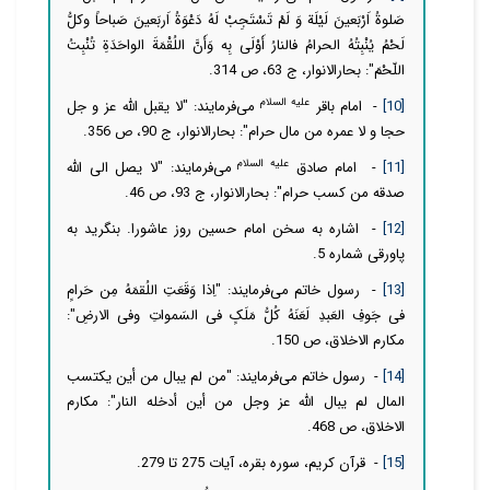
صَلوةُ اَرْبَعینَ لَیْلَة وَ لَمْ تَسْتَجِبْ لَهُ دَعْوَةُ اَربَعینَ صَباحاً وكلُّ
لَحْمُ یُنْبِتُهُ الحرامُ فالنارُ أَوْلَى بِه وَأَنَّ اللُقْمَةَ الواحَدَةِ تُنْبِتُ
اللّحْمَ": بحارالانوار، ج 63، ص 314.
علیه السلام
[10]
- امام باقر
می‌فرمایند: "لا یقبل الله عز و جل
حجا و لا عمره من مال حرام": بحارالانوار، ج 90، ص 356.
علیه السلام
[11]
- امام صادق
می‌فرمایند: "لا یصل الی الله
صدقه من کسب حرام": بحارالانوار، ج 93، ص 46.
[12]
- اشاره به سخن امام حسین روز عاشورا. بنگرید به
پاورقی شماره 5.
[13]
- رسول خاتم می‌فرمایند: "اِذا وَقَعَتِ اللُقمَهُ مِن حَرامٍ
فی جَوفِ العَبدِ لَعَنَهُ کُلُّ مَلَکٍ فی السَمواتِ وفی الارضِ":
مکارم الاخلاق، ص 150.
[14]
- رسول خاتم می‌فرمایند: "من لم یبال من أین یکتسب
المال لم یبال الله عز وجل من أین أدخله النار":
مکارم
الاخلاق، ص 468.
[15]
- قرآن کریم، سوره بقره، آیات 275 تا 279.