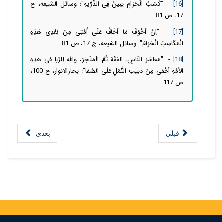
[16]
- "كَسْبُ‌ الْحَرَامِ یبِینُ فِی الذُّرِّیةِ": وسائل الشیعه، ج
17، ص 81.
[17]
- "اِنَّ اَخْوَفَ مَا اَخَافُ عَلَی اُمَّتِی مِنْ بَعْدِی هَذِهِ
الْمَكَاسِبُ الْحَرَامُ": وسائل الشیعه، ج 17، ص 81.
[18]
- "مَعاشِرَ النّاسِ، اَلفِقْهَ ثُمَّ الْمَتْجَرَ، وَاللّه لِلرِّبا فى هذِهِ
الاُمَّةِ أخْفى مِنْ دَبیبِ النَّمْلِ عَلَى الصَّفا": بحارالانوار، ج 100،
ص 117.
قبلی
بعدی