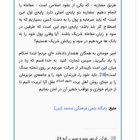
طریق مضاربه - که یکی از عقود اسلامی است - معامله را
انجام دهیم. مضاربه دو پایه‌ی اصلی دارد: پایه‌ی اول این
است که باید سرمایه و پول را به دست کسی بسپاریم که به
اصطلاح کار بلد باشد؛ پایه‌ی دوم این است که طرفین در
سود و زیان معامله شریک باشند. آیا وقتی پول خود را به
بانک ها می‌دهیم در سود و زیانش شریک هستیم؟
امیر مومنان به همگان هشدار داده‌اند «اى مردم! ابتدا احکام
را یاد بگیرید، سپس تجارت کنید. به خدا قسم که ربا در
میان این امت ناپیداتر از حرکت مورچه بر روى تخته سنگ
است»
[18]
. باید خود را، فرزندان خود را و جامعه‌ی عزیزمان
علیهم السلام
را بر مبنای روش اهل بیت
عقل گرا تربیت کنیم تا
از حرام خواری و عواقب خطیر آن در امان بمانیم.
منبع:
پایگاه علمی فرهنگی محمد (ص)
[1]
- قرآن کریم، سوره عبس، آیه 24.