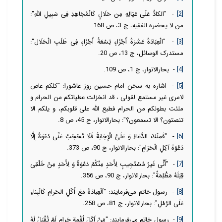
[2]
- "الکادُّ عَلَی عَیَالِهِ مِن حَلَالٍ كَالْمُجَاهِدِ فِی سَبِیلِ اللَّهِ":
من لا یحضره الفقیه، ج 3، ص 168.
[3]
- "الْعِبَادَةُ عَشَرَةُ أَجْزَاءٍ تِسْعَةُ أَجْزَاءٍ فِی طَلَبِ الْحَلَال‏":
مستدرک الوسائل، ج 13، ص 20.
[4]
- بحارالانوار، ج 1، ص 109.
[5]
- اشاره به سخن امام حسین روز عاشورا: "کلکم عاص
لامرى غیر مستمع لقولى ، قد انخزلت عطیاتکم من الحرام و
ملئت بطونکم من الحرام فطبع الله على قلوبکم، و یلکم الا
تنصتون؟ الا تسمعون؟": بحارالانوار، ج 45، ص 8.
[6]
- "فَمِنْكَ الدُّعَاءُ وَ عَلَیَّ الْإِجَابَةُ فَلَا تَحْجُبْ عَنِّی دَعْوَةً إِلَّا
دَعْوَةَ آكِلِ الْحَرَامِ": بحارالانوار، ج 90، ص 373.
[7]
- "أَنِّی غَیرُ مُسْتَجِیبٍ لِأَحَدٍ مِنْكُمْ دَعْوَةً وَ لِأَحَدٍ مِنْ خَلْقِی
قِبَلَهُ مَظْلِمَةٌ": بحارالانوار، ج 90، ص 356.
[8]
- رسول خاتم می‌فرمایند: "اَلْعِبادَةُ مَعَ أَكْلِ الحَرامِ كَالْبِناءِ
عَلَى الرَّمْلِ": بحارالانوار، ج 81، ص 258.
[9]
- رسول خاتم می‌فرمایند: "مَنْ اَكَلَ لُقْمة حَرام لَمْ تُقْبَلُ لَهُ