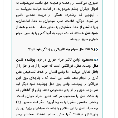
صبوری می‌کنند، از رحمت و عنایت حق ناامید نمی‌شوند، به
اموال دیگران چشم نمی‌دوزند، در امانت خیانت نمی‌کنند ...
. اینهایی که برشمردم همگی از تربیت عقلانی ناشی
می‌شوند. توکّل، قناعت، صبر، امیدواری به خدا، امانتداری،
پروا داشتن از خدا، خشنودی به تقدیر خدا، ... همه و همه از
جنود عقل
هستند که عدم توجه به آنها آدمی را به سوی حرام
خواری سوق می‌دهد.
شفقنا: مال حرام چه تاثیراتی بر زندگی فرد دارد؟
بسیطی:
اولین تاثیر حرام خواری در فرد،
پوشیده شدن
عقل
اوست. عقل، نورافکنی است که خوب را از بد و حق را از
باطل نمایان می‌کند. اما وقتی انسان بر خلاف تشخیص عقل
کاری را انجام دهد مانند این است که با پارچه‌ای روی این
نورافکن را بپوشاند. وقتی روی عقل پوشیده شود دیگر فرد
نمی‌تواند خوبی را از بدی تشخیص دهد. یکی از گناهانی که
به شدت عقل را محجوب می‌کند همین حرام خواری است.
واقعه‌ی جانسوز عاشورا را به یاد آورید. مگر امام حسین (ع)
چه حرف ناحق یا غیر عقلانی را زدند که سپاهیان یزید زیر بار
پذیرشش نرفتند؟ آنها حتی حاضر نشدند سخنان پسر