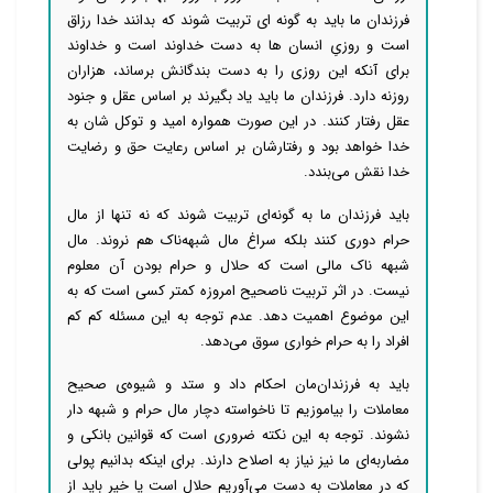
فرزندان ما باید به گونه ای تربیت شوند که بدانند خدا رزاق
است و روزیِ انسان ها به دست خداوند است و خداوند
برای آنکه این روزی را به دست بندگانش برساند، هزاران
روزنه دارد. فرزندان ما باید یاد بگیرند بر اساس عقل و جنود
عقل رفتار کنند. در این صورت همواره امید و توکل شان به
خدا خواهد بود و رفتارشان بر اساس رعایت حق و رضایت
خدا نقش می‌بندد.
باید فرزندان ما به گونه‌ای تربیت شوند که نه تنها از مال
حرام دوری کنند بلکه سراغ مال شبهه‌ناک هم نروند. مال
شبهه ناک مالی است که حلال و حرام بودن آن معلوم
نیست. در اثر تربیت ناصحیح امروزه کمتر کسی است که به
این موضوع اهمیت دهد. عدم توجه به این مسئله کم کم
افراد را به حرام خواری سوق می‌دهد.
باید به فرزندان‌مان احکام داد و ستد و شیوه‌ی صحیح
معاملات را بیاموزیم تا ناخواسته دچار مال حرام و شبهه دار
نشوند. توجه به این نکته ضروری است که قوانین بانکی و
مضاربه‌ای ما نیز نیاز به اصلاح دارند. برای اینکه بدانیم پولی
که در معاملات به دست می‌آوریم حلال است یا خیر باید از