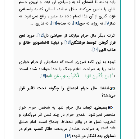
باید بدانند تا لقمه‌ای که به وسیله‌ی آن قوّت و نیروی جسم
شان را تامین می‌کنند حلال نباشد، اعمالی که به واسطه‌ی
قوّت گیری از آن غذا انجام داده اند مقبول واقع نمی‌شود. نه
نماز
[9]
، نه روزه، نه حج
[10]
، نه صدقه
[11]
، نه نذری، ...
اثرات دیگر مال حرام عبارتند از:
سیاهی دل
[12]
،
مورد لعن
قرار گرفتن توسط فرشتگان
[13]
و نهایتا
ناخشنودی خالق
و
عذاب الهی
[14]
.
توجه به این نکته ضروری است که مصادیقی از حرام خواری
مانند ربا به صراحت اعلام جنگ با خدا خوانده شده است:
«
الَّذِینَ یَأْکُلُونَ الرِّبَا ... فَأْذَنُواْ بِحَرْبٍ مِّنَ اللَّهِ
»
[15]
شفقنا: مال حرام اجتماع را چگونه تحت تاثیر قرار
می‌دهد؟
بسیطی:
تبعات مال حرام تنها به شخص حرام خوار
منحصر نمی‌شود. لقمه‌ی حرام در چند نسل اثر می‌گذارد و
تخریب نسل ها در واقع انحطاط اجتماع است. امام صادق
علیه السلام
به صراحت هشدار می‌دهند
«آثار كسب حرام در
نسلهای بعد آشكار می‌شود»
[16]