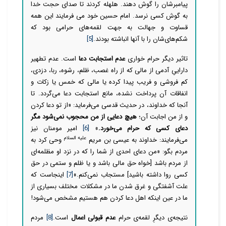
پیامبرشان را گوش دهند. هلهله کردند تا صدای حجت خدا
به گوش کسی نرسد. امام حسین خود می فرمایند این همه
قساوت و جهالت به جهت لقمه‌های حرامی بود که
شکم‌های‌شان را با آنها انباشته بودند.
[5]
تاثیر دیگر حرام خواری
عدم استجابت دعا
است.
عدم تطهیر
داراییِ آدمی از مالی که از راه غصب، ظلم، رشوه، ربا، دزدی،
کم فروشی و فریب پیدا کرده یا مالی که خمس یا زکات و
انفاقات آن پرداخت نشده، مانع استجابت دعا می‌گردد. تا
آنجا که خداوند، در حدیث قدسی می‌فرماید: «از تو دعا کردن
و از من اجابت آن؛
هیچ دعایی از من محجوب نمی‌شود مگر
دعای کسی که حرام می‌خورد.
»
[6]
امیر مومنان نیز
علیه السلام
می‌فرمایند: خداوند به عیسی بن مریم
وحی كرد به
مردم بگو: «من دعای احدی از شما را كه در نزد او مظلمه‌ای
از مردم باشد [خواه حق مالی باشد و یا ظلم و ستمی در حق
كسی روا داشته باشید] مستجاب نمی‌كنم.»
[7]
اینجاست که
علت آشفتگی و غرق شدن ما در مشکلات مختلف بسیاری از
ما در عین اینکه اهل دعا کردن هم هستیم مشخص می‌شود!
نتیجه‌ی دیگرِ لقمه‌ی حرام
عدم قبولی اعمال
است.
[8]
مردم