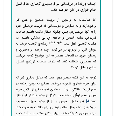
اجتناب ورزند) در بزرگسالی نیز از بسیاری گرفتاری ها از قبیل
حرام خواری در امان خواهند ماند.
اما متاسفانه نه والدین از تربیت صحیح و عقل گرا
برخوردارند و نه مدارس و موسساتی که تربیت فرزندان خود
را به آنها می‌سپاریم. پس چگونه انتظار داشته باشیم صاحب
فرزندانی سلیم النفس و جامعه ای بی مشکل باشیم. در
علیهم السلام
مکتب تربیتی اهل بیت
ریشه‌ی تربیت فرزند به
دوران قبل از ازدواج باز می‌گردد. چند درصد از دختران و
پسران امروز، در انتخاب همسر به این موضوع توجه می‌کنند
که همسری انتخاب کنند که بتواند صاحب فرزندی اصیل،
صالح و عاقل گردد؟
توجه به این نکته بسیار مهم است که دلایل دیگری نیز که
برای حرام خواری شمرده می‌شود همگی به نوعی ریشه در
عدم تربیت عقلانی
دارند. به عنوان نمونه یکی از دلایل حرام
خواری
عدم توکّل
به خداست. توکّل از جنود (لشگریان) عقل
است
[4]
(در مقابل، حرص و آز از جنود جهل‌ محسوب
می‌شوند). اما درحال حاضر توکل و باور داشت به قدرت خدا
میان جوانان کمرنگ شده. برای مثال وقتی ما درآمد کافی