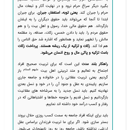
بگیرد دیگر سراغ حرام نرود و در نهایت آثار و تبعات مال
حرام را جبران کند.
یعنی توبه، استغفار، جبران.
برای جبران
ابتدا تا آنجا که می‌تواند باید حقوق دیگران را به ایشان
بازگرداند. هم حقوق مالی خدا، رسول و اهل بیت را و هم
حقوق مردم را. باید با دادن خمس، زکات، صدقه، رد مظلمه
مالش را تطهیر نماید و همانطور که اشاره شد حق الناس را
هم ادا کند.
زکات و تزکیه از یک ریشه هستند. پرداخت زکات
باعث تزکیه و پاکی مال و روح انسان می‌شود.
راهکار بلند مدت
این است که برای تربیت صحیح افراد
علیهم السلام
اجتماع به تعالیم و متد تربیتی اهل بیت
باز
گردیم. یعنی تربیت عقلانی را در خانواده و جامعه جاری
سازیم. پایبندی به عقل و جنود آن را در خود و نسل بعدی
نهادینه کنیم. باید نسل جدید را به سرشاخه های عقلانیت
بازگردانیم و نسل قدیم را متوجه خطاها و اشتباهاتی که در
رفتار و کسب درآمد خود داشته اند نماییم.
باید برای اینکه افراد جامعه به سمت کسب روزی حلال بروند
بستر سازی شود. اگر برای ما تربیت فرزندان براساس عقل
ارزشی نداشته باشد، جامعه روز به روز نابهنجارتر می‌شود.