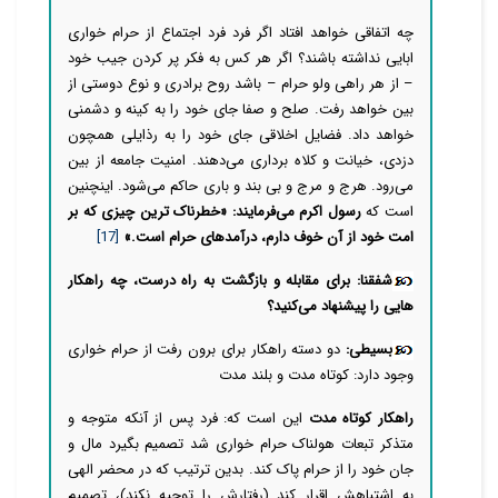
چه اتفاقی خواهد افتاد اگر فرد فرد اجتماع از حرام خواری
ابایی نداشته باشند؟ اگر هر کس به فکر پر کردن جیب خود
– از هر راهی ولو حرام – باشد روح برادری و نوع دوستی از
بین خواهد رفت. صلح و صفا جای خود را به کینه و دشمنی
خواهد داد. فضایل اخلاقی جای خود را به رذایلی همچون
دزدی، خیانت و کلاه برداری می‌دهند. امنیت جامعه از بین
می‌رود. هرج و مرج و بی بند و باری حاکم می‌شود. اینچنین
است که
رسول اکرم می‌فرمایند: «خطرناک ترین چیزی كه بر
امت خود از آن خوف دارم، درآمدهای حرام است.»
[17]
شفقنا: برای مقابله و بازگشت به راه درست، چه راهکار
هایی را پیشنهاد می‌کنید؟
بسیطی:
دو دسته راهکار برای برون رفت از حرام خواری
وجود دارد: کوتاه مدت و بلند مدت
راهکار کوتاه مدت
این است که: فرد پس از آنکه متوجه و
متذکر تبعات هولناک حرام خواری شد تصمیم بگیرد مال و
جان خود را از حرام پاک کند. بدین ترتیب که در محضر الهی
به اشتباهش اقرار کند (رفتارش را توجیه نکند)، تصمیم