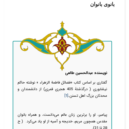
بانوی بانوان
نویسنده: عبدالحسین طالعی
گفتاری بر اساس کتاب «فضائل فاطمة الزهراء » نوشته حاکم
نیشابوری ( درگذشتۀ 405 هجری قمری) از دانشمندان و
محدثان بزرگ اهل تسنن
.
[1]
پیامبر، او را برترین زنان عالم می‌دانست، و همراه بانوان
مقدس همچون مریم، خدیجه و آسیه از او یاد می‌کرد. ( ح
28 تا 31).