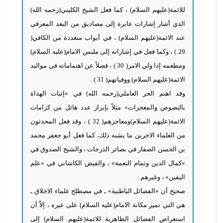
للائمة(عليهم السلام) ، كما فعل الشيخ الكليني(رحمه الله)
الذي أشار إشارات عابرة إلى مصاديق من البعد المعرفي
عند الائمة(عليهم السلام) ، في أبواب متعددة من الكافي(
29 ) ، وكما فعل في إشاراته إلى ملبس الامام(عليه السلام)
ومطعمه إذا ولي الامر( 30 ) ، فضلاً عن اهتماماته في مواليد
الائمة(عليهم السلام) ووفياتهم( 31 ) .
وقد اهتم الحر العاملي(رحمه الله) في «إثبات الهداة
بالنصوص والمعجزات» مثلاً بإبراز عدد هائل من كرامات
الائمة(عليهم السلام)ومعاجزهم( 32 ) ، وقد فعل المحدثون
من العلماء الاخرين ما يشبه ذلك، كما فعل أبو جعفر محمد
بن الحسن الصفار في بصائر الدرجات ، والشيخ الصدوق في
«كمال الدين وتمام النعمة» ، والفيض الكاشاني في «علم
اليقين» ، وغيرهم .
صحيح أن «الفضائل الباطنية» ـ في مصطلح علماء الاخلاق ـ
هي التي تميز مكانة الامام(عليه السلام) على غيره ، إلاّ أن
استعراض الفضائل الظاهرية للائمة(عليهم السلام) إلى