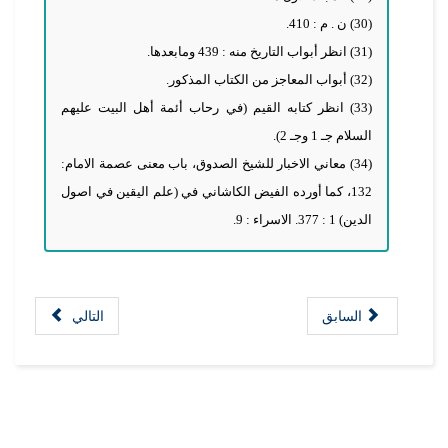
(30) ن . م : 410.
(31) انظر أبواب التاريخ منه : 439 ومابعدها.
(32) أبواب المعاجز من الكتاب المذكور.
(33) انظر كتابه القيم (في رحاب أئمة أهل البيت عليهم
السلام جـ 1 وجـ 2).
(34) معاني الاخبار للشيخ الصدوق، باب معنى عصمة الامام:
132، كما أورده الفيض الكاشاني في (علم اليقين في اصول
الدين) 1 : 377. الاسراء : 9.
السابق
التالي