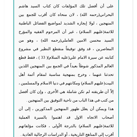
على أن أفضل تلك المؤلفات كان كتاب السيد هاشم
البحراني(رحمه الله) ، لان منحاه كان أقرب للجمع بين
المنهجين ، لولا إيجازه الشديد لمواضيع الفضائل الباطنية
للائمة(عليهم السلام) ، غير أن المرحوم الفقيه والمؤرخ
السيد محسن الامين العاملي(رحمه الله) ، وهو من
المعاصرين ، قد وفق توفيقاً منقطع النظير في مشروع
كتابته عن سيرة الامام علي(عليه السلام)( 33 ) ، فقط قطع
العالم المذكور شوطاً بعيداً في الجمع بين المنهجين اللذين
تحدثنا عنهما ، وخرج بمنهجية مناسبة لمقام أئمة أهل
البيت(عليهم السلام) ومكانتهم في دنيا الاسلام والمسلمين ،
إلاّ أن طريقته لم تكن شاملة هي الاُخرى ، وإن كان أفضل
من كتب في هذا الباب من ناحية التوفيق بين المنهجين .
هذا ويمكن أن يعلل ظهور المنهجين المذكورين ، إلى أن
أصحاب الاتجاه الاول قد اهتموا بالسيرة العملية
للائمة(عليهم السلام) بالدرجة الاُولى ، فكانت مؤلفاتهم
أقرب إلى المناهج التاريخية ، أو الدراسات الرجالية العادية .