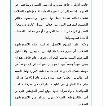
جانب الاُولى ، حاجة ضرورية لدارسي السيرة وللباحثين عن
القدوة ، إضافة إلى أن السيرة العملية للائمة(عليهم السلام)
تشكل ثقافة شعبية يتأمل بها الناس ، ويلتمسون حقائق
التطبيق لمفاهيم الدين من خلالها ، سواء أكانت في مجال
التطبيق في حقل النشاط الفردي ، أو في مجالات العلاقات
الاجتماعية وسواها .
وهكذا فإن المنهج الافضل لدراسة حياة الائمة(عليهم
السلام) ، أن تجري عملية تلفيقية بين المنهجين ، ولقد حاول
المرحوم السيد هاشم البحراني (توفي عام 1109 هـ) أن
يتبنى منهجاً وسطاً بين المنهجين ، غير أنه لم يكن موفقاً في
مهمته بشكل تام ، وذلك في كتابه «حلية الابرار» ولعل السيد
ابن طاووس الحلي(رحمه الله) (توفي عام 664 هـ) قد كان
على هذا الطريق في كتابه «الطرائف في معرفة مذاهب
الطوائف» ، والاخيران تناولا موقع أمير المؤمنين علي بن
أبي طالب(عليه السلام) دون سواه من الائمة(عليهم
السلام) .