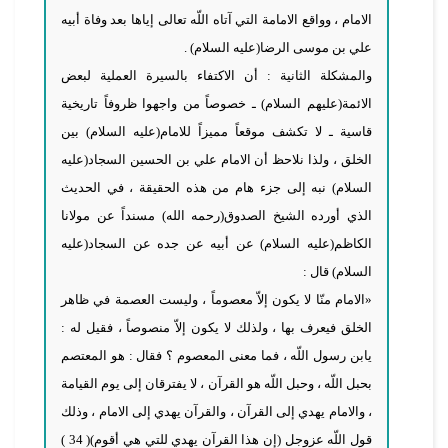
الامام ، وواقع الامامة التي آتاه اللّه تعالى إياها بعد وفاة أبيه
علي بن موسى الرضا(عليه السلام) .
والمشكلة الثانية : أن الاكتفاء بالسيرة العملية لبعض
الائمة(عليهم السلام) ـ خصوصاً من واجهوا ظروفاً تاريخية
قاسية ـ لا تكشف موقعاً مميزاً للامام(عليه السلام) بين
الخلق ، ولذا نلاحظ أن الامام علي بن الحسين السجاد(عليه
السلام) نبه إلى جزء هام من هذه الحقيقة ، في الحديث
الذي أورده الشيخ الصدوق(رحمه الله) مسنداً عن مولانا
الكاظم(عليه السلام) عن أبيه عن جده عن السجاد(عليه
السلام) قال :
«الامام منّا لا يكون إلاّ معصوماً ، وليست العصمة في ظاهر
الخلق فيعرف بها ، ولذلك لا يكون إلاّ منصوصاً ، فقيل له :
يابن رسول اللّه ، فما معنى المعصوم ؟ فقال : هو المعتصم
بحبل اللّه ، وحبل اللّه هو القرآن ، لا يفترقان إلى يوم القيامة
، والامام يهدي إلى القرآن ، والقرآن يهدي إلى الامام ، وذلك
قول اللّه عزوجل (إن هذا القرآن يهدي للتي هي أقوم)( 34 )