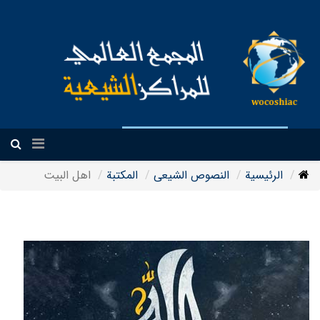
العربیة
الرئيسية
النصوص الشيعی
المکتبة
اهل البیت