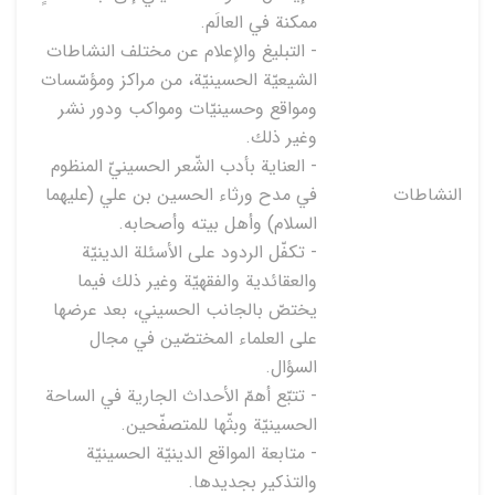
ممكنة في العالَم.
- التبليغ والإعلام عن مختلف النشاطات
الشيعيّة الحسينيّة، من مراكز ومؤسّسات
ومواقع وحسينيّات ومواكب ودور نشر
وغير ذلك.
- العناية بأدب الشّعر الحسينيّ المنظوم
النشاطات
في مدح ورثاء الحسين بن علي (عليهما
السلام) وأهل بيته وأصحابه.
- تكفّل الردود على الأسئلة الدينيّة
والعقائدية والفقهيّة وغير ذلك فيما
يختصّ بالجانب الحسيني، بعد عرضها
على العلماء المختصّين في مجال
السؤال.
- تتبّع أهمّ الأحداث الجارية في الساحة
الحسينيّة وبثّها للمتصفّحين.
- متابعة المواقع الدينيّة الحسينيّة
والتذكير بجديدها.