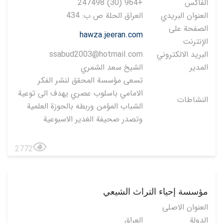
الفاكس
+964 (30) 247498
العنوان البريدي
العراق الحلة ص.ب: 434
الصفحة على
hawza.jeeran.com
الإنترنت
البريد الالكتروني
ssabud2003@hotmail.com
المدير
الشيخ سعد الشمري
تسعى مؤسسة المحقق لنشر الفكر
الامامي باسلوب عصري يهدف الى توعية
النشاطات
الشباب المؤمن وربطه بالحوزة العلمية
وتصدر صحيفة الغدير الاسبوعية
2772
مؤسسة إحياء التراث الشيعي
العنوان الاصلی
الدولة
العراق