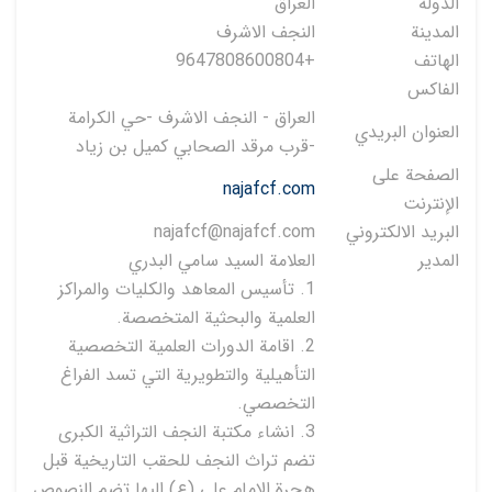
الدولة
العراق
المدينة
النجف الاشرف
الهاتف
+9647808600804
الفاكس
العراق - النجف الاشرف -حي الكرامة
العنوان البريدي
-قرب مرقد الصحابي كميل بن زياد
الصفحة على
najafcf.com
الإنترنت
البريد الالكتروني
najafcf@najafcf.com
المدير
العلامة السيد سامي البدري
1. تأسيس المعاهد والكليات والمراكز
العلمية والبحثية المتخصصة.
2. اقامة الدورات العلمية التخصصية
التأهيلية والتطويرية التي تسد الفراغ
التخصصي.
3. انشاء مكتبة النجف التراثية الكبرى
تضم تراث النجف للحقب التاريخية قبل
هجرة الامام علي (ع) اليها تضم النصوص