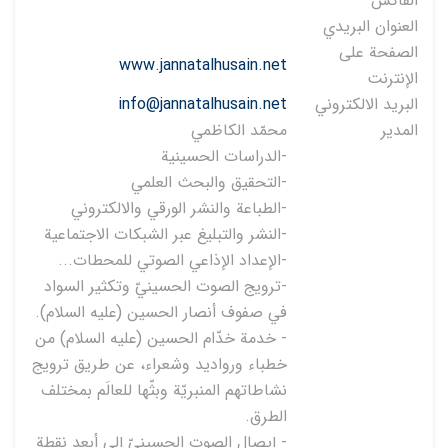
الفاكس
العنوان البريدي
الصفحة على
www.jannatalhusain.net
الإنترنت
البريد الالكتروني
info@jannatalhusain.net
المدير
محمّد الكاظمي
-الدراسات الحسينية
-التحقيق والبحث العلمي
-الطباعة والنشر الورقي والالكتروني
-النشر والتبليغ عبر الشبكات الاجتماعية
-الإعداد الإذاعي الصوتي للمحطات...
-ترويج الصوت الحسينيّ وتكثير السواد
في صفوف أنصار الحسين (عليه السلام).
- خدمة خدّام الحسين (عليه السلام) من
خطباء ورواديد وشعراء، عن طريق ترويج
نشاطاتهم المنبريّة وبثّها للعالَم بمختلف
الطرق.
- إيصال الصوت الحسينيّ إلى أبعد نقطةٍ