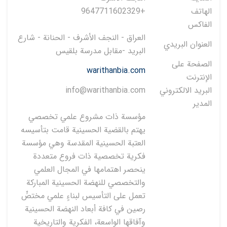
الهاتف
+9647711602329
الفاكس
العراق - النجف الأشرف - الحنانة - شارع
العنوان البريدي
البريد -مقابل مدرسة بلقيس
الصفحة على
warithanbia.com
الإنترنت
البريد الالكتروني
info@warithanbia.com
المدير
مؤسسة ذات مشروع علمي تخصصي
يهتم بالقضية الحسينية قامت بتأسيسه
العتبة الحسينية المقدسة وهي مؤسسة
فكرية تخصصية ذات فروع متعددة
ينحصر اهتمامها في المجال العلمي
والتخصصي للنهضة الحسينية المباركة
تعمل على التأسيس لبناءٍ علمي مختصٍّ
رصين في كافة أبعاد النهضة الحسينية
وآفاقها الواسعة، الفكرية والتاريخية