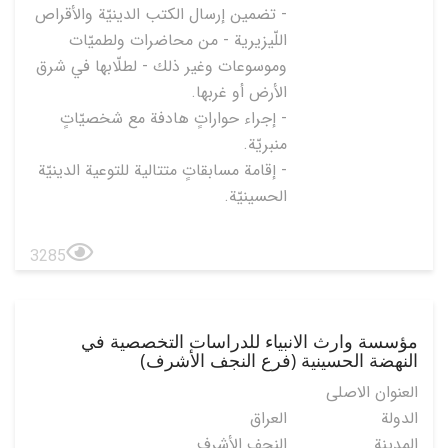
- تضمين إرسال الكتب الدينيّة والأقراص
اللّيزيرية - من محاضرات ولطميّات
وموسوعات وغير ذلك - لطلّابها في شرق
الأرض أو غربها.
- إجراء حواراتٍ هادفة مع شخصيّاتٍ
منبريّة.
- إقامة مسابقاتٍ متتالية للتوعية الدينيّة
الحسينيّة.
3285
مؤسسة وارث الانبياء للدراسات التخصصية في
النهضة الحسينية (فرع النجف الأشرف)
العنوان الاصلی
الدولة
العراق
المدينة
النجف الأشرف