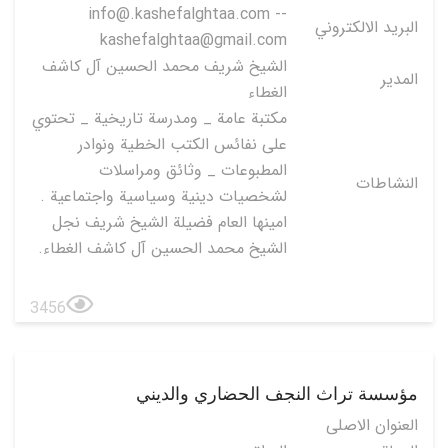
info@.kashefalghtaa.com --
البريد الالكتروني
kashefalghtaa@gmail.com
الشيخ شريف محمد الحسين آل كاشف
المدير
الغطاء
مكتبة عامة _ ومدرسة تاريخية _ تحتوي
على نفائس الكتب الخطية ونوادر
المطبوعات _ وثائق ومراسلات
النشاطات
لشخصيات دينية وسياسية واجتماعية .
امينها العام فضيلة الشيخ شريف نجل
الشيخ محمد الحسين آل كاشف الغطاء.
3456
مؤسسة تراث النجف الحضاري والديني
العنوان الاصلی