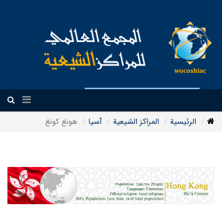
العربیة
الرئيسية
المراکز الشیعیة
آسیا
هونغ كونغ