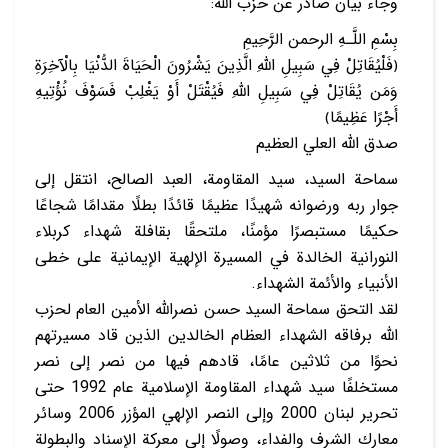
وجاء بيان صادر عن حزب الله:
بِسْمِ اللَّـهِ الرحمن الرَّحِيمِ
﴿فَلْيُقَاتِلْ فِي سَبِيلِ اللَّهِ الَّذِينَ يَشْرُونَ الْحَيَاةَ الدُّنْيَا بِالْآخِرَةِ
وَمَن يُقَاتِلْ فِي سَبِيلِ اللَّهِ فَيُقْتَلْ أَوْ يَغْلِبْ فَسَوْفَ نُؤْتِيهِ
أَجْرًا عَظِيمًا﴾
صدق الله العلي العظيم
سماحة السيد، سيد المقاومة، العبد الصالح، انتقل إلى
جوار ربه ورضوانه شهيدًا عظيمًا قائدًا بطلًا مقدامًا شجاعًا
حكيمًا مستبصرًا مؤمنًا، ملتحقًا بقافلة شهداء كربلاء
النورانية الخالدة في المسيرة الإلهية الإيمانية على خطى
الأنبياء والأئمة الشهداء.
لقد التحق سماحة السيد حسن نصرالله الأمين العام لحزب
الله برفاقه الشهداء العظام الخالدين الذين قاد مسيرتهم
نحوًا من ثلاثين عامًا، قادهم فيها من نصر إلى نصر
مستخلفًا سيد شهداء المقاومة الإسلامية عام 1992 حتى
تحرير لبنان 2000 وإلى النصر الإلهي المؤزر 2006 وسائر
معارك الشرف والفداء، وصولًا إلى معركة الإسناد والبطولة