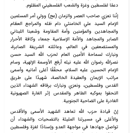
دعمًا لفلسطين وغزة والشعب الفلسطيني المظلوم.
إنّنا نعزي صاحب العصر والزمان (عج) وولي أمر المسلمين
الإمام السيد علي الخامنئي دام ظله والمراجع العظام
والمجاهدين والمؤمنين وأمة المقاومة وشعبنا اللبناني
الصابر والمجاهد والأمة الإسلامية جمعاء وكافة الأحرار
والمستضعفين في العالم، وعائلته الشريفة الصابرة،
ونبارك لسماحة الأمين العام لحزب الله السيد حسن
نصرالله رضوان الله عليه نيله أرفع الأوسمة الإلهية، وسام
الإمام الحسين عليه السلام، محقّقًا أغلى أمانيه وأسمى
مراتب الإيمان والعقيدة الخالصة، شهيدًا على طريق
القدس وفلسطين، ونعزي ونبارك برفاقه الشهداء الذين
التحقوا بموكبه الطاهر والمقدس إثر الغارة الصهيونية
الغادرة على الضاحية الجنوبية.
إنّ قيادة حزب الله تعاهد الشهيد الأسمى والأقدس
والأغلى في مسيرتنا المليئة بالتضحيات والشهداء أن
تواصل جهادها في مواجهة العدو وإسنادًا لغزة وفلسطين