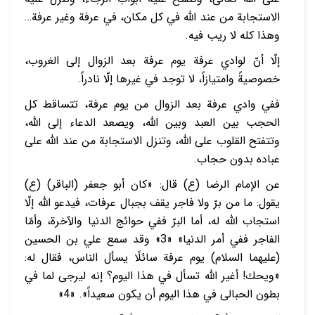
الاستجابة من عند الله في كل مكان، في عرفة وغير عرفة…
وهذا كله لا ريب فيه.
إلّا أنّ لوادي عرفة يوم عرفة بعد الزوال إلى الغروب،
خصوصيةً وامتيازاً، لا توجد في غيرها إلّا نادراً.
ففي وادي عرفة بعد الزوال من يوم عرفة، تتساقط كل
الحجب بين العبد وبين الله، ويصعد الدعاء إلى الله،
وتتفتح القلوب على الله، وتنزل الاستجابة من عند الله على
عباده بدون حجاب.
عن الإمام الرضا (ع) قال: «كان أبو جعفر (الباقر) (ع)
يقول: ما من برّ ولا فاجر يقف بجبال عرفات، فيدعو الله إلّا
استجاب الله له، أما البرّ ففي حوائج الدنيا والآخرة، وأمّا
الفاجر ففي أمر الدنيا» «3» وقد سمع علي بن الحسين
(عليهما السلام) يوم عرفة سائلًا يسأل الناس، فقال له:
«ويحك! أغير الله تسأل في هذا اليوم؟ إنه ليرجى لما في
بطون الحبالى في هذا اليوم أن يكون سعيداً». «4»