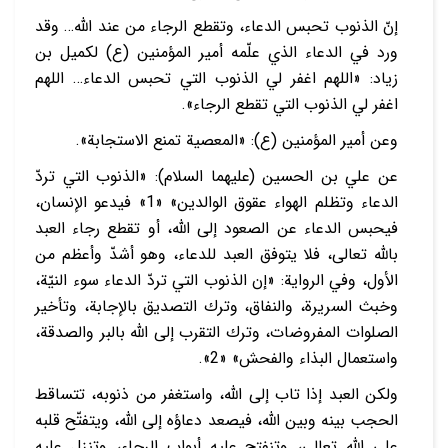
إنّ الذنوب تحبس الدعاء، وتقطع الرجاء من عند الله… وقد
ورد في الدعاء الذي علّمه أمير المؤمنين (ع) لكميل بن
زياد: «اللهم اغفر لي الذنوب التي تحبس الدعاء… اللهم
اغفر لي الذنوب التي تقطع الرجاء».
وعن أمير المؤمنين (ع): «المعصية تمنع الاستجابة».
عن علي بن الحسين (عليهما السلام): «الذنوب التي تردّ
الدعاء وتظلم الهواء عقوق الوالدين» «1» فيدعو الإنسان،
فيحبس الدعاء عن الصعود إلى الله، أو تقطع رجاء العبد
بالله تعالى، فلا يتوفق العبد للدعاء، وهو أشدّ وأعظم من
الأول، وفي الرواية: «إن الذنوب التي تردّ الدعاء سوء النيّة،
وخبث السريرة، والنفاق، وترك التصديق بالإجابة، وتأخير
الصلوات المفروضات، وترك التقرب إلى الله بالبر والصدقة،
واستعمال البذاء والفحش» «2».
ولكن العبد إذا تاب إلى الله، واستغفر من ذنوبه، تتساقط
الحجب بينه وبين الله، فيصعد دعاؤه إلى الله، ويتفتّح قلبه
على الله تعالى، وتنفتح عليه أبواب الرجاء، وتنزل عليه