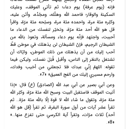
فإنه (يوم عرفة) يوم دعاء؛ ثم تأتي الموقف، وعليك
السكينة والوقار؛ فاحمد الله وهلّله، ومجّدْه، وأثن عليه،
وكبّره مئة مرة، واحمده مئة مرة، وسبّحه مئة مرّة، واقرأ
قل هو الله أحد مئة مرّة، وتخيّر لنفسك من الدعاء ما
أحببت، واجتهد فإنّه يوم دعاء ومسألة، وتعوذ بالله من
الشيطان الرجيم، فإنّ الشيطان لن يذهلك في موطن قطّ
أحب إليك من أن يذهلك من ذلك الموطن، وايّاك أن
تشتغل بالنظر إلى الناس، وأقبل قُبَلَ نفسك، وليكن فيما
تقوله: اللهمّ إنّي عبدك فلا تجعلني من أخيب وفدك،
وارحم مسيري إليك من الفج العميق» «7».
وعن أبي بصير عن أبي عبد الله (الصادق) (ع) قال: «إذا
أتيت الموقف فاستقبل البيت وسبح الله مئة مرّة، وكبّر الله
مئة مرّة، وتقول ما شاء الله لا قوة إلّا بالله مئة مرّة… ثم
تقرأ عشر آيات من أول سورة البقرة، ثم تقرأ (قل هو الله
أحد) ثلاث مرّات، وتقرأ آية الكرسي حتى تفزع منها…»
«8».