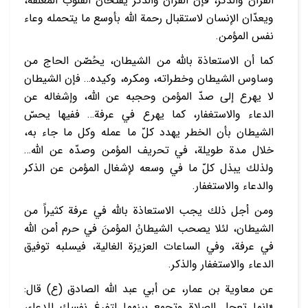
القرآن والذكر، فإنّ القرآن والذكر يفتحان القلوب المغلقة،
ويعدّان الإنسان لاستقبال رحمة الله بأوسع ما يتحمله وعاء
نفس المؤمن.
كما أن الاستعاذة بالله من الشيطان، يحُصّن الحاج من
وساوس الشيطان وخطراته، ومكره، وكيده… فإن الشيطان
لا يهرع إلى صدّ المؤمن وحجبه عن الله، وإشغاله عن
الدعاء والاستغفار، كما يهرع في عرفة… ففيها يحسّ
الشيطان بأن الخطر يهدد كلّ ما عمله وكل ما جاء به،
خلال مدة طويلة، في تحريف المؤمن وصدّه عن الله…
ولذلك يبذل كلّ ما في وسعه لإشغال المؤمن عن الذكر
والدعاء والاستغفار.
ومن أجل ذلك يجب الاستعاذة بالله في عرفة كثيراً من
الشيطان، لئلا يصحب الشيطانُ المؤمنَ في حرم أمن الله
في عرفة، وفي الساعات العزيزة الغالية، فيسلبه توفيق
الدعاء والاستغفار والذكر.
عن معاوية بن عمار، عن أبي عبد الله الصادق (ع) قال:
«إنما تعجل الصلاة وتجمع بينهما لتفرغ نفسك للدعاء،