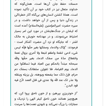
حسنات حفظ جان آن‌ها است، همان‌گونه که
خداوند متعال نیز در کتاب خود بر آن تأکید نموده
است، همانا کشتن انسان‌های بی‌گناه آثار خطرناکی
در زندگی دنیا و پس‌ از آن خواهد داشت، و در
سیره حضرت امیرالمؤمنین (علیه‌السلام) آمده است
که ایشان در جنگ‌هایشان در مورد این امر بسیار
احتیاط می‌نمودند، و در عهدنامه خویش به مالک
اشتر - که جایگاه او نزد آن حضرت آشکار است -
فرمودند: "إیّاک والدماء وسفکها بغیر حلّها فإنّه لیس
شیء ادعی لنقمة واعظم لتبعة ولا أحری بزوال نعمة
وانقطاع مدّة من سفک الدماء بغیر حقّها والله
سبحانه مبتدأ بالحکم بین العباد فیما تسافکوا من
الدماء یوم القیامة، فلا تقویّن سلطانک بسفک دم
حرام، فإنّ ذلک مما یضعفه ویوهنه، بل یزیله وینقله
ولا عذر لک عند الله ولا عندی فی قتل العمد لأنّ فیه
قود البدن".
"از خونریزی بپرهیز، و از خون ناحق پروا کن، که
هیچ‌چیز همانند خون ناحق کیفر الهی را نزدیک و
مجازات را بزرگ نمی‌کند و نابودی نعمت‌ها را سرعت