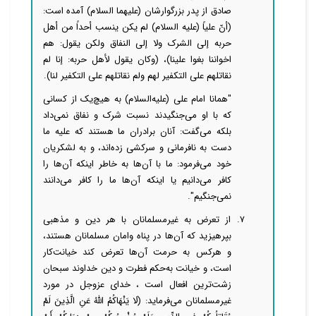
صادق از پدر بزرگوارشان (علیهما السلام) آمده است:
(أنّ علیاً (علیه السلام) لم یکن ینسب أحداً من أهل
حربه إلی الشرک ولا إلی النفاق ولکن یقول: هم
اخواننا بغوا علینا)، (وکان یقول لأهل حربه: إنا لم
نقاتلهم علی التکفیر لهم ولم نقاتلهم علی التکفیر لنا).
"همانا امام علی (علیه‌السلام) به هیچ‌یک از کسانی
که با او می‌جنگیدند نسبت شرک و نفاق نمی‌داد
بلکه می‌گفت: آنان برادران ما هستند که علیه ما
دست به نافرمانی و سرکشی زده‌اند، و به لشکریان
خود می‌فرمود: ما با آن‌ها به خاطر اینکه آن‌ها را
کافر می‌دانیم یا اینکه آن‌ها ما را کافر می‌دانند
نمی‌جنگیم".
۷. از تعرض به غیرمسلمانان با هر دین و مذهبی
بپرهیزید که آن‌ها در پناه وامان مسلمانان هستند،
و هرکس به حرمت آن‌ها تعرض کند خیانت‌کار
است، و خیانت به‌حکم فطرت و دین خداوند سبحان
زشت‌ترین افعال است ، خدای عزوجل در مورد
غیرمسلمانان می‌فرماید: (لَا یَنْهَاکُمُ اللَّهُ عَنِ الَّذِینَ لَمْ