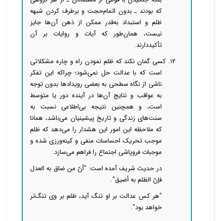
که بودند ـ بدون اتمام‌حجت و برطرف کردن شبهه
ظلم و استبداد به‌قدر ممکن از ذهن آن‌ها جایز
نیست، همان‌طور که آیات و روایات بر آن
تأکیددارند.
۱۲. کسی گمان نکند که ظلم نمودن راه و چاره مشکلاتی
است که با عدالت حل نمی‌شود؛ چراکه این تفکر
ناشی از نگاه سطحی به بعضی رویدادها بدون توجه
به عواقب و نتایج آن‌ها در آینده‌ دور یا متوسط
است، و همچنین نتیجه بی‌اطلاعی نسبت به
سنت‌های زندگی و تاریخ پیشینیان می‌باشد، همانا
که ملاحظه این امور این هشدار را می‌دهد که ظلم
موجب تحریک احساسات منفی و کینه‌ورزی شده و
موجبات فروپاشی اجتماع را فراهم می‌سازد.
در حدیث شریف آمده است: "أنّ من ضاق به العدل
فإنّ الظلم به أضیق".
"هر کس عدالت بر او تنگ آید، ظلم بر وی تنگ‌تر
خواهد بود".