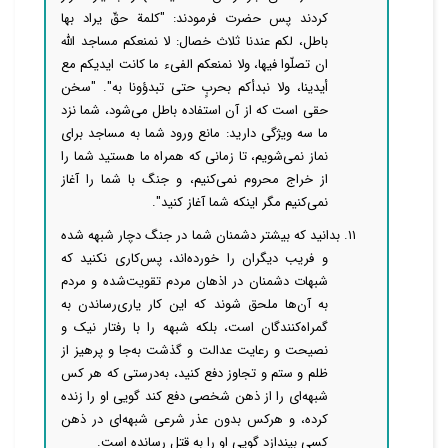
کردند پس حضرت فرمودند: "کلمة حقّ یراد بها
باطل، لکم عندنا ثلاث خصال: لا نمنعکم مساجد الله
ان تصلّوا فیها، ولا نمنعکم الفیء ما کانت ایدیکم مع
أیدینا، ولا نبدأکم بحربٍ حتی تبدؤونا به". "سخن
حقی است که از آن استفاده باطل می‌شود، شما نزد
ما سه ویژگی دارید: مانع ورود شما به مساجد برای
نماز نمی‌شویم، تا زمانی که همراه ما هستید شما را
از خراج محروم نمی‌کنیم، و جنگ با شما را آغاز
نمی‌کنیم مگر اینکه شما آغاز کنید".
۱۱. بدانید که بیشتر دشمنان شما در جنگ دچار شبهه شده
و فریب دیگران را خورده‌اند، پس‌کاری نکنید که
شبهات دشمنان در اذهان مردم تقویت‌شده و مردم
به آن‌ها ملحق شوند که این کار یاری‌رساندن به
گمراه‌کنندگان است، بلکه شبهه را با رفتار نیک و
نصیحت و رعایت عدالت و گذشت به‌جا و پرهیز از
ظلم و ستم و تجاوز دفع کنید، به‌درستی که هر کس
شبهه‌ای را از ذهن شخصی دفع کند گویی او را زنده
کرده، و هرکس بدون عذر شرعی شبهه‌ای در ذهن
کسی بیندازد گویی او را به قتل رسانده است.