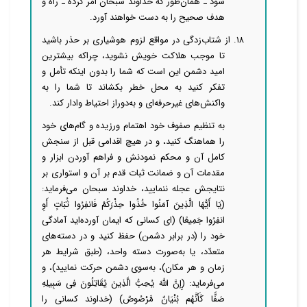
شود ـ همان‌طور که خداوند سبحان امر کرده ـ راه و
هدف صحیح را به دست خواهند آورد.
۱۸. از شتاب‌زدگی در مواقع لزوم هوشیاری بر حذر باشید
تا موجب هلاکت خویش نشوید، چراکه بیشترین
امید دشمن این است که شما را بدون اینکه تأمل و
تفکر کنید به محل خطر بکشاند تا ‌‌‌‌شما را به
واکنش‌های غیرحرفه‌ای و به‌دوراز احتیاط وادار کند.
به تنظیم صفوف خود اهتمام ورزیده و گام‌های خود
را هماهنگ کنید، و در هیچ اقدامی قبل از سنجش
کامل آن و محکم نمودنش و فراهم آوردن ابزار و
مقدمات آن و ضمانت ثبات قدم بر آن‌ و استواری بر
نتایجش عجله ننمایید، خداوند سبحان می‌فرماید:
(یَا أَیُّهَا الَّذِینَ آمَنُوا خُذُوا حِذْرَکُمْ فَانفِرُوا ثُبَاتٍ أَوِ
انفِرُوا جَمِیعًا) (ای کسانی که ایمان آورده‌اید آمادگی
خود را (در برابر دشمن) حفظ کنید و در دسته‌های
متعدّد، یا به‌صورت دسته واحد، (طبق شرایط هر
زمان و هر مکان)، به‌سوی دشمن حرکت نمایید)، و
می‌فرماید: (إِنَّ اللَّهَ یُحِبُّ الَّذِینَ یُقَاتِلُونَ فِی سَبِیلِهِ
صَفًّا کَأَنَّهُم بُنْیَانٌ مَّرْصُوصٌ) (خداوند کسانی را