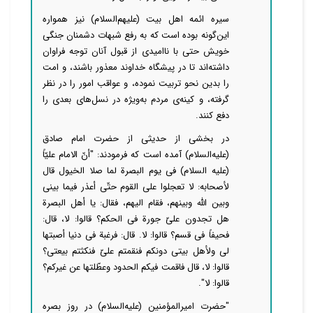
سیره ائمه اهل بیت (علیهم‌السلام) نیز همواره
این‌گونه بوده است که به رفع شبهات دشمنان جنگی
خویش حتی با ناامیدی از قبول آنان توجه فراوان
داشته‌اند تا در پیشگاه خداوند معذور باشند، و امت
را بدین نحو تربیت نموده، و عواقب امور را در نظر
گرفته، و کینه‌ی مردم به‌ویژه در نسل‌های بعدی را
دفع کنند.
در بخشی از حدیثی از حضرت امام صادق
(علیه‌السلام) آمده است که فرمودند: "أنّ الامام علیّاً
(علیه السلام) فی یوم البصرة لما صلا الخیول قال
لأصحابه: لا تعجلوا علی القوم حتّی أعذر فیما بینی
وبین الله وبینهم، فقام الیهم، فقال: یا أهل البصرة
هل تجدون علیّ جورة فی الحکم؟ قالوا: لا، قال:
فحیفاً فی قسم؟ قالوا: لا. قال: فرغبة فی دنیا أصبتها
لی ولأهل بیتی دونکم فنقمتم علیّ فنکثتم بیعتی؟
قالوا: لا، قال فاقمت فیکم الحدود وعطّلتها عن غیرکم؟
قالوا: لا".
"حضرت امیرالمؤمنین (علیه‌السلام) در روز بصره