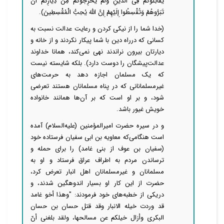
یُقَاتِلُوکُمْ فِی الدِّینِ وَلَمْ یُخْرِجُوکُمْ مِنْ دِیَارِکُمْ أَنْ
تَبَرُّوهُمْ وَتُقْسِطُوا إِلَیْهِمْ إِنَّ اللَّهَ یُحِبُّ الْمُقْسِطِینَ).
(خدا ‌‌‌‌شما را از نیکی کردن و رعایت عدالت نسبت به
کسانی که درراه دین با شما پیکار نکردند و از خانه و
دیارتان بیرون نراندند نهی نمی‌کند، همانا خداوند
عدالت‌پیشگان را دوست دارد). بلکه شایسته نیست
که یک مسلمان اجازه دهد به حرمت‌های
غیرمسلمانانی که در پناه مسلمانان هستند تعرضی
شود، و بر او است که بر آن‌ها همانند خانواده
خویش غیور باشد.
و در سیره حضرت امیرالمؤمنین (علیه‌السلام) آمده
است هنگامی‌که معاویه بن ابی سفیان فرستاده خود
(سفیان بن عوف از بنی غامد) را برای حمله و
ترساندن مردم به اطراف عراق فرستاد و او به
مسلمانان و غیرمسلمانان اهل انبار تعرض کرد،
حضرت از این کار او بسیار اندوهگین شدند، و
دریکی از خطبه‌های خود فرمودند: "وهذا أخو غامد
قد وردت خیله الانبار وقد قتل حسان بن حسان
البکری وأزال خیلکم عن مسالحها، ولقد بلغنی أنّ