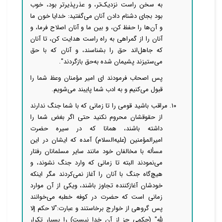
به سخن راست نزدیک‌تر، و عذرپذیرتر بود، خوب
بود بجای دشنام دادن آنان می‌گفتید: خدایا خون ما
و آن‌ها را حفظ کن، و بین ما و آنان اصلاح فرما، و
آنان را از گمراهی به راه راست هدایت کن، تا آنان
که جاهل‌اند حق را بشناسند، و آنان که با حق
می‌ستیزند پشیمان شده به‌حق بازگردند".
پس اصحاب فرمودند ای امیر مؤمنان وعظ شما را
قبول می‌کنیم و به ادب شما پایبند می‌شویم.
۱۰. مراقب باشید قومی را تا زمانی که با شما جنگ ندارند
از حقوقشان محروم نکنید حتی اگر بغض شما را
داشته باشند، همانا که در سیره حضرت
امیرالمؤمنین (علیه‌السلام) آمده که ایشان در این
مسأله با مخالفان خود مانند سایر مسلمانان رفتار
می‌نمودند البته تا زمانی که وارد جنگ نشوند، و
هیچ‌گاه جنگ با آنان را آغاز نمی‌کردند مگر اینکه
خودشان آغازکننده تجاوز باشند، ویکی از آن موارد
زمانی است که حضرت در کوفه خطبه می‌خوانند
پس گروهی از خوارج برخاستند و عبارت:"لا حکم إلا
لله" (حکمی جز از آن خدا نیست) را بسیار تکرار