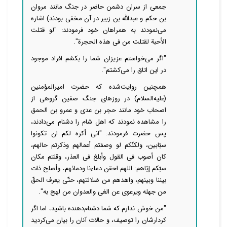
جمعی از سران دشمن حاضر در جنگ مانند مروان
بن حکم و عبدالله بن زبیر در آن مخفی بودند) اشاره
می‌نمودند به همراهان خود فرمودند: "لو قتلت
الأحبة لقتلت من فی هذه الحجرة".
"اگر می‌خواستم عزیزان شما را بکشم افراد موجود
در این اتاق را می‌کشتم".
همچنین روایت‌شده که حضرت امیرالمؤمنین
(علیه‌السلام) در روزهای جنگ صفین گروهی از
اصحاب خود مانند حجر بن عدی و عمرو بن الحمق
را مشاهده نمودند که اهل شام را دشنام می‌دادند،
پس حضرت فرمودند: "انی أکره لکم ان تکونوا
سبّابین، ولکنّکم لو وصفتم أعمالهم وذکرتم حالهم،
کان أصوب فی القول وأبلغ فی العذر، وقلتم مکان
سبّکم إیّاهم: اللهم احقن دماءنا ودمائهم، وأصلح ذات
بیننا وبینهم، واهدهم من ضلالتهم، حتّی یعرف الحقّ
من جهله ویرعوی عن الغی والعدوان من لهج به".
"من خوش ندارم که شما دشنام‌دهنده باشید، اما اگر
کردارشان را توصیف، و حالات آنان را بیان می‌کردید