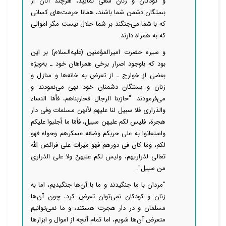
و کودکان و زنان سعی نمایید، هرچند آنان از
بستگان دشمن شما باشند، همانا حرمت‌های کسانی
که با شما می‌جنگند بر شما حلال نیست مگر اموالی
که به همراه دارند.
و سیره حضرت امیرالمؤمنین (علیه‌السلام) بر این
بود که باوجود اصرار برخی همراهان خود ـ به‌ویژه
بعضی از خوارج ـ از تعرض به خانه‌ها و منازل و
زنان و بستگان دشمنان خود نهی می‌نمودند و
می‌فرمودند: "حارَبنا الرجال فحاربناهم، فأمّا النساء
والذراری فلا سبیل لنا علیهم لأنهن مسلمات وفی دار
هجرة، فلیس لکم علیهن سبیل، فأمّا ما أجلبوا علیکم
واستعانوا به علی حربکم وضمّه عسکرهم وحواه فهو
لکم، وما کان فی دورهم فهو میراث علی فرائض الله
تعالی لذراریهم، ولیس لکم علیهنّ ولا علی الذراری
من سبیل".
"مردان با ما جنگیدند و ما با آن‌ها جنگیدیم، اما به
زنان و کودکان نمی‌توان تعرض کرد، چون آن‌ها
مسلمان و در دار هجرت هستند، و ما نمی‌توانیم
متعرض آن‌ها شویم، اما تمام آنچه از اموال و ابزارها