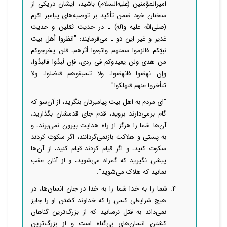
امیرالمؤمنین (علیه‌السلام) باشید، ایشان دریکی از
سخنان خود ضمن تأکید بر توصیه‌های پیامبر اکرم
(صلی‌الله علیه وآله) ـ در حدیث ثقلین و حدیث
غدیر و غیر این دو ـ می‌فرمایند: "انظروا أهل بیت
نبیّکم فالزموا سمتهم واتبعوا أثرهم، فلن یخرجوکم
من هدی ولن یعیدوکم فی ردی، فإن لَبدُوا فالبدُوا،
وإن نهضوا فانهضوا، ولا تسبقوهم فتضلوا، ولا
تتأخروا عنهم فتهلکوا".
"ای مردم به اهل بیت پیامبرتان بنگرید، از آن‌سو که
گام برمی‌دارند بروید، قدم جای قدمشان بگذارید،
آن‌ها ‌‌‌‌شما را هرگز از راه هدایت بیرون نمی‌برند، و
به پستی و هلاکت باز‌نمی‌گردانند، اگر سکوت کردند
سکوت کنید، و اگر قیام کردند قیام کنید، از آن‌ها
پیشی نگیرید که گمراه می‌شوید، و از آنان عقب
نمانید که هلاک می‌شوید".
۴. شما را به خدا شما را به خدا در جان انسان‌ها، در
هیچ شرایطی کسی را که خداوند کشتن او را جایز
نمی‌داند به قتل نرسانید که از بزرگ‌ترین گناهان
کشتن انسان‌های بی‌گناه است و از بزرگ‌ترین