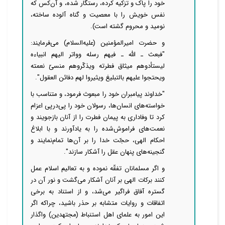
خود را پاک و تزکیه کرده، رستگار شده، و آن‌کس که
نفس خویش را با معصیت و گناه آلوده ساخته،
نومید و محروم گشته است).
و حضرت امیرالمؤمنین (علیه‌السلام) می‌فرمایند:
"فبعث ـ الله ـ فیهم رسله وواتر الیهم انبیاءه
لیستأدوهم میثاق فطرته ویذکّروهم منسیّ نعمته
ویحتجوا علیهم بالتبلیغ ویثیروا لهم دفائن العقول".
"خداوند پیامبران خود را مبعوث فرمود، و متناسب با
خواسته‌های انسان‌ها، رسولان خود را پی‌درپی اعزام
کرد تا وفاداری به پیمان فطرت را از آنان بازجویند و
نعمت‌های فراموش‌شده را به یادآورند و با ابلاغ
احکام الهی، حجّت خدا را بر آن‌ها تمام‌نمایند و
گنجینه‌های پنهان عقل را آشکار سازند".
و اگر مسلمانان تفقّه نموده و به تعالیم اسلام عمل
کنند برکات الهی بر آنان آشکار می‌گشت و نور آن در
گستره آفاق فراگیر می‌شد، و از استناد به برخی
اتفاقات و روایات متشابه بر حذر باشید، چراکه اگر
این امور به علمای اهل استنباط (مجتهدین) واگذار