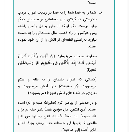
است".
۸. ‌‌‌‌ شما را به خدا ‌‌‌‌شما را به خدا در رعایت اموال مردم،
به‌درستی که گرفتن مال مسلمانی بر مسلمان دیگر
جایز نیست مگر اینکه از جان‌ و دل راضی باشد،
پس هرکس از راه غصب مال مسلمانی را به دست
بیاورد به‌راستی قطعه‌ای از آتش را از آن خود نموده
است.
خداوند سبحان می‌فرماید: (إِنَّ الَّذِینَ یَأْکُلُونَ أَمْوَالَ
الْیَتَامَی ظُلْمًا إِنَّمَا یَأْکُلُونَ فِی بُطُونِهِمْ نَارًا وَسَیَصْلَوْنَ
سَعِیرًا).
(کسانی که اموال یتیمان را به ظلم و ستم
می‌خورند، (در حقیقت) تنها آتش می‌خورند، و
به‌زودی در شعله‌های آتش (دوزخ) می‌سوزند).
و در حدیثی از پیامبر اکرم (صلی‌الله علیه و آله) آمده
است: "من اقتطع مال مؤمن غصباً بغیر حقه لم یزل
الله معرضاً عنه ماقتاً لأعماله التی یعملها من البرّ
والخیر لا یثبتها فی حسناته حتی یتوب ویردّ المال
الذی أخذه إلی صاحبه".