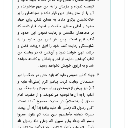
ترغیب نموده و مؤمنان را به این مهم فراخوانده و
آن را از ستون‌های دین قرار داده و مجاهدان را بر
خانه‌نشینان برتری داده، به همان شکل برای جهاد
حدود و آدابی مطابق حکمت و فطرت قرار داده، که
بر مجاهدان دانستن و رعایت نمودن این حدود و
آداب لازم است. پس هر کس این حدود را به
شایستگی رعایت کند، خود را لایق دریافت فضل و
برکات الهی خواهد نمود و آن‌کس که در رعایت این
آداب کوتاهی نماید، از اجر و پاداش او کاسته خواهد
شد و به آرزوی خویش نخواهد رسید.
۲. جهاد آدابی عمومی دارد که باید حتی در جنگ با غیر
مسلمانان رعایت گردد، پیامبر اکرم (صلی‌الله علیه و
آله) نیز پیش از فرستادن یاران خویش به جنگ این
آداب را به آن‌ها توصیه می‌نمودند، و از حضرت امام
صادق (علیه‌السلام) در حدیث صحیح آمده است:
"کان رسول الله (صلّی الله علیه وآله) إذا أراد أن یبعث
بسریّة دعاهم فأجلسهم بین یدیه ثم یقول سیروا
باسم الله وبالله وفی سبیل الله وعلی ملّة رسول الله
(صلّی الله علیه وآله): لا تغلوا، ولا تمثّلوا، ولا تغدروا،