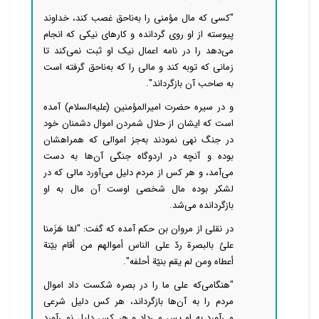
"کسی که مال مؤمنی را به‌ناحق غصب کند، خداوند
پیوسته از او روی گردانده و کارهای نیکی که انجام
می‌دهد را در نامه اعمال نیک او ثبت نمی‌کند تا
زمانی که توبه کند و مالی را که به‌ناحق گرفته است
به صاحب آن بازگرداند".
و در سیره حضرت امیرالمؤمنین (علیه‌السلام) آمده
است که ایشان از حلال شمردن اموال دشمنان خود
در جنگ نهی نمودند به‌جز اموالی که همراهشان
بوده و آنچه در اردوگاه جنگی آن‌ها به دست
می‌آمد، و هر کس از مردم دلیل می‌آورد مالی که در
لشکر بوده مال شخصی اوست آن مال به او
بازگردانده می‌شد.
در نقلی از مروان بن حکم آمده که گفت: "لمّا هَزَمنا
علیٌ بالبصرة ردّ علی الناس أموالهم من أقام بیّنة
أعطاه ومن لم یقم بنیّة أحلفه".
"هنگامی‌که علی ما را در بصره شکست داد اموال
مردم را به آن‌ها بازگرداند، هر کس دلیل شرعی
می‌آورد به او پس می‌داد و هر کس دلیل نمی‌آورد