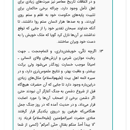
و در اتفاقات تاریخ معاصر نیز عبرت‌های زیادی برای
اهل تأمل وجود دارد، چراکه برخی حاکمان برای
تثبیت پایه‌های حکومت خود به ظلم و ستم روی
آوردند، و به صدها هزار انسان ستم روا داشتند، تا
آنکه خداوند سبحان تقدیر خود را از جایی که توقع
نداشتند بر آن‌ها نازل کرد گویا که ملک خویش را به
دست خود ویران ساختند.
۱۳. اگرچه تأنّی، خویشتن‌داری، و اتمام‌حجت ـ جهت
رعایت موازین شرعی و ارزش‌های والای انسانی ـ
احیاناً موجب خسارت زودگذر می‌شود ولی برکت
بیشتر، و عاقبت بهتر، و نتایج ملموس‌تری دارد، و در
سیره ائمه اهل بیت (علیهم‌السلام) مثال‌های زیادی
دراین‌باره وجود دارد تا جایی که آن حضرات هیچ‌گاه
قبل از شروع دشمن به جنگ آغازگر آن نبودند حتی
اگر دشمن برخی از اصحاب آن‌ها را مورد اصابت
قرار می‌داد، و در حدیث آمده که در روز جنگ جمل
هنگامی‌که طرفین رو درروی یکدیگر قرار گرفتند
منادی حضرت امیرالمؤمنین (علیه‌السلام) فریاد زد:
"لا یبدأ أحدٌ منکم بقتالٍ حتّی آمرکم" (کسی از شما