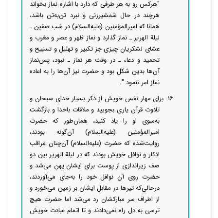
"هرکس رو به هر طرفی که دارد با اشاره نماز بخواند
هرچند در حال شمشیرزنی و نبرد تن‌به‌تن باشد،
همانا که امیرالمؤمنین (علیه‌السلام) در شب صفین ـ
لیلة الهریر ـ نماز گذارد و نماز ظهر و عصر و مغرب و
عشای لشکریان چیزی جز تکبیر و تهلیل و تسبیح و
تحمید و دعاء ـ در وقت هر نماز ـ نبود، پس‌نماز
آن‌ها بدین شکل بود و حضرت نیز آن‌ها را به اعاده
نماز امر ننمود ".
۱۶. برای مهار نفس خویش از ذکر بسیار خدای سبحان و
تلاوت قرآن یاری بجویید و ملاقات باخدا و بازگشت
به‌سوی او را یاد کنید، همان‌طور که حضرت
امیرالمؤمنین (علیه‌السلام) آن‌گونه بودند،
روایت‌شده که حضرت (علیه‌السلام) آن‌چنان مراقب
اذکار و نوافل خویش بودند که در لیلة الهریر بین دو
صف زیراندازی از پوست برای ایشان پهن می‌شد و
حضرت روی آن نوافل خود را به‌جای می‌آوردند،
درحالی‌که تیرها در مقابل ایشان بر زمین می‌خورد و
از اطراف سر مبارکشان رد می‌شد اما حضرت هیچ
ترسی به دل راه نمی‌دادند و تا اتمام عبادت خویش