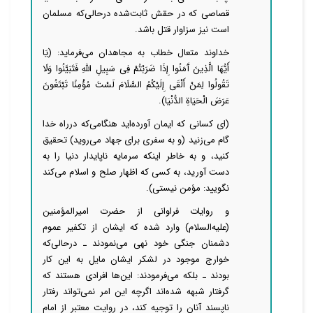
قصاصی که در حقش ثابت‌شده درحالی‌که مسلمان
است نیز سزاوار قتل باشد.
خداوند متعال خطاب به مجاهدان می‌فرماید: (یَا
أَیُّهَا الَّذِینَ آَمَنُوا إِذَا ضَرَبْتُمْ فِی سَبِیلِ اللَّهِ فَتَبَیَّنُوا وَلَا
تَقُولُوا لِمَنْ أَلْقَی إِلَیْکُمُ السَّلَامَ لَسْتَ مُؤْمِنًا تَبْتَغُونَ
عَرَضَ الْحَیَاةِ الدُّنْیَا).
(ای کسانی که ایمان آورده‌اید هنگامی‌که درراه خدا
گام می‌زنید (و به سفری برای جهاد می‌روید) تحقیق
کنید، و به خاطر اینکه سرمایه ناپایدار دنیا را به
دست آورید، به کسی که اظهار صلح و اسلام می‌کند
نگویید: مؤمن نیستی).
و روایات فراوانی از حضرت امیرالمؤمنین
(علیه‌السلام) وارد شده که ایشان از تکفیر عموم
دشمنان جنگی خود نهی می‌نمودند ـ درحالی‌که
خوارج موجود در لشکر ایشان مایل به این کار
بودند ـ بلکه می‌فرمودند: این‌ها افرادی هستند که
گرفتار شبهه شده‌اند اگرچه این امر نمی‌تواند رفتار
ناپسند آنان را توجیه کند، در روایت معتبر از امام