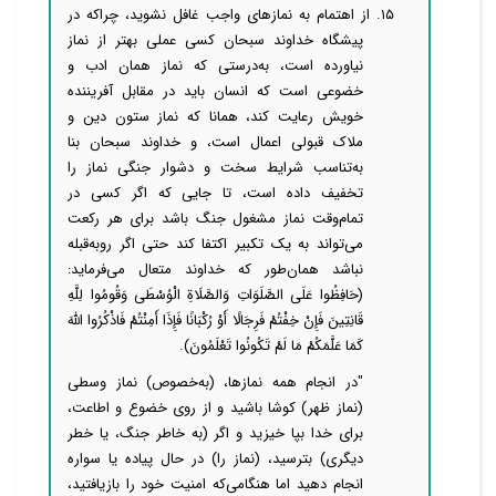
۱۵. از اهتمام به نمازهای واجب غافل نشوید، چراکه در
پیشگاه خداوند سبحان کسی عملی بهتر از نماز
نیاورده است، به‌درستی که نماز همان ادب و
خضوعی است که انسان باید در مقابل آفریننده
خویش رعایت کند، همانا که نماز ستون دین و
ملاک قبولی اعمال است، و خداوند سبحان بنا
به‌تناسب شرایط سخت و دشوار جنگی نماز را
تخفیف داده است، تا جایی که اگر کسی در
تمام‌وقت نماز مشغول جنگ باشد برای هر رکعت
می‌تواند به یک تکبیر اکتفا کند حتی اگر روبه‌قبله
نباشد همان‌طور که خداوند متعال می‌فرماید:
(حَافِظُوا عَلَی الصَّلَوَاتِ وَالصَّلَاةِ الْوُسْطَی وَقُومُوا لِلَّهِ
قَانِتِینَ فَإِنْ خِفْتُمْ فَرِجَالًا أَوْ رُکْبَانًا فَإِذَا أَمِنْتُمْ فَاذْکُرُوا اللَّهَ
کَمَا عَلَّمَکُمْ مَا لَمْ تَکُونُوا تَعْلَمُونَ).
"در انجام همه نمازها، (به‌خصوص) نماز وسطی
(نماز ظهر) کوشا باشید و از روی خضوع و اطاعت،
برای خدا بپا خیزید و اگر (به خاطر جنگ، یا خطر
دیگری) بترسید، (نماز را) در حال پیاده یا سواره
انجام دهید اما هنگامی‌که امنیت خود را بازیافتید،