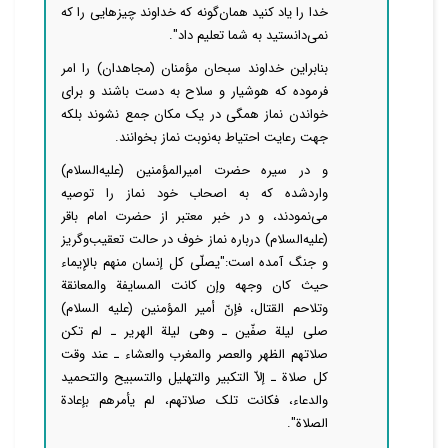
خدا را یاد کنید همان‌گونه که خداوند چیزهایی را که
نمی‌دانستید به شما تعلیم داد".
بنابراین خداوند سبحان مؤمنان (مجاهدان) را امر
فرموده که هوشیار و سلاح به دست باشند و برای
خواندن نماز همگی در یک مکان جمع نشوند بلکه
جهت رعایت احتیاط به‌نوبت نماز بخوانند.
و در سیره حضرت امیرالمؤمنین (علیه‌السلام)
واردشده که به اصحاب خود نماز را توصیه
می‌نمودند، و در خبر معتبر از حضرت امام باقر
(علیه‌السلام) درباره نماز خوف در حالت تعقیب‌وگریز
و جنگ آمده است:"یصلّی کل إنسان منهم بالإیماء
حیث کان وجهه وإن کانت المسایفة والمعانقة
وتلاحم القتال، فإنّ أمیر المؤمنین (علیه السلام)
صلی لیلة صفّین ـ وهی لیلة الهریر ـ لم تکن
صلاتهم الظهر والعصر والمغرب والعشاء ـ عند وقت
کل صلاة ـ إلاّ التکبیر والتهلیل والتسبیح والتحمید
والدعاء، فکانت تلک صلاتهم، لم یأمرهم بإعادة
الصلاة".