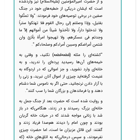
و از حضرت امیرالمؤمنین (علیه‌السلام) نیز واردشده
است که ایشان دریکی از خطبه‌های خود در جنگ
صفین در برخی توصیه‌های خود فرمودند: "ولا تمثّلوا
بقتیل، وإذا وصلتم إلی رحال القوم فلا تهتکوا ستراً
ولا تدخلوا داراً، ولا تأخذوا شیئاً من أموالهم إلاّ ما
وجدتم فی عسکرهم، ولا تهیجوا امرأة بأذیً وان
شتمن أعراضکم وسببن أمراءکم وصلحاءکم ".
"کشته‌ای را مثله (قطعه‌قطعه) نکنید، و وقتی به
خیمه‌های آن‌ها رسیدید پرده‌ای را ندرید، و به
خانه‌ای وارد نشوید، و جز اموالی که در اردوگاه به
غنیمت گرفته‌اید چیزی از اموال آنان نبرید، و زنی را
با آزار دادن نرنجانید، حتی اگر به ناموس شما دشنام
دهند و یا فرماندهان و بزرگان شما را سب کنند".
و روایت ‌شده است که حضرت بعد از جنگ جمل به
خانه‌ای بزرگ رسیدند و در زدند، هنگامی‌که در باز
شد با زنانی مواجه شدند که در حیات خانه گریان
بودند و چون امام را دیدند هم‌صدا فریاد زدند و
گفتند: این قاتل عزیزان ما است، اما حضرت چیزی
نفرمودند، و سپس درحالی‌که به اتاق‌های خانه (که