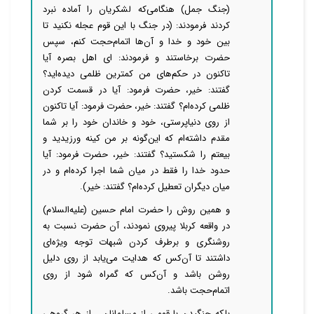
(جنگ جمل) هنگامی‌که لشکریان را آماده نبرد
کردند فرمودند: (در جنگ با این قوم عجله نکنید تا
بین خود و خدا و آن‌ها اتمام‌حجت کنم، سپس
حضرت برخاستند و فرمودند: ای اهل بصره آیا
تاکنون در حکم‌های من کمترین ظلمی دیده‌اید؟
گفتند: خیر، حضرت فرمود: آیا در قسمت کردن
ظلمی کرده‌ام؟ گفتند: خیر، حضرت فرمود: آیا تاکنون
از روی دنیاپرستی، خود و خاندان خود را بر شما
مقدم داشته‌ام که این‌گونه بر من کینه ورزیدید و
بیعتم را شکستید؟ گفتند: خیر، حضرت فرمود: آیا
حدود خدا را فقط در میان شما اجرا کرده‌ام و در
میان دیگران تعطیل کرده‌ام؟ گفتند: خیر).
و همین روش را حضرت امام حسین (علیه‌السلام)
در واقعه کربلا پیروی نمودند، آن حضرت نسبت به
روشنگری و برطرف کردن شبهات توجه ویژه‌ای
داشتند تا آن‌کس که هدایت می‌یابد از روی دلیل
روشن باشد و آن‌کس که گمراه شود از روی
اتمام‌حجت باشد.
بلکه جنگیدن با قومی از مسلمانان ـ از هر گروهی