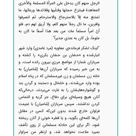
الرجل منهم کان یدخل علی المرأة المسلمة والأخری
المعاهدة فینتزع حجلها وقـُلَبها وقلائدها ورعاثها، ما
تمتنع منه إلاّ بالاسترجاع والاسترحام، ثم انصرفوا
وافرین، ما نال رجلاً منهم کلم، ولا أریق لهم دم، فلو
أنّ امرأً مسلماً مات من بعد هذا أسفاً ما کان به
ملوماً، بل کان به عندی جدیراً".
"اینک لشکر فرمانده‌ی معاویه (مرد غامدی) وارد شهر
انبارشده و «حسّان بن حسّان بکری» را کشته و
سربازان شمارا از مواضع مرزی بیرون رانده است، و
به من خبر رسیده که سربازان آن‌ها (شامیان) به
خانه زن مسلمان و زن غیرمسلمان که در پناه اسلام
بوده وارد می‌شدند، و خلخال و دستبند و گردن بند
و گوشواره‌هایشان را به غارت می‌بردند، درحالی‌که
آنان هیچ وسیله‌ای برای دفاع، جز گریه و التماس
کردن نداشتند، سپس سربازان (شامیان) با غنیمت
فراوان خارج شدند بدون این‌که کسی در مقابل
آن‌ها کلمه‌ای بگوید، و یا قطره خونی از آنان ریخته
شود، اگر برای این حادثه مسلمانی از روی تأسّف
بمیرد ملامت نخواهد شد، و ازنظر من سزاوار