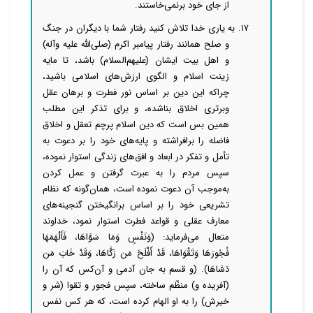
از جای خود برنمی‌خاستند.
۱۷. به یاری خدا تلاش کنید رفتار شما با دیگران در جنگ
و صلح همانند رفتار پیامبر اکرم (صلی‌الله علیه وآله)
و اهل بیت ایشان (علیهم‌السلام) باشد، تا مایه
زینت اسلام و الگوی ارزش‌های اسلامی باشید،
چراکه این دین بر اساس نور فطرت و برهان عقل
وبرتری اخلاق بناشده، و برای تذکر این مطلب
همین بس است که دین اسلام پرچم تعقل و اخلاق
فاضله را برافراشته و پایه‌های خود را بر دعوت به
تأمل و تفکر در ابعاد و افق‌های زندگی استوار نموده،
سپس مردم را به عبرت گرفتن و عمل کردن
به‌موجب آن دعوت نموده است، همان‌گونه که نظام
تشریعی خود را بر اساس برانگیختن گنجینه‌های
معارف عقلی و قواعد فطرت استوار نمود، خداوند
متعال می‌فرماید: (وَنَفْسٍ وَمَا سَوَّاهَا، فَأَلْهَمَهَا
فُجُورَ‌هَا وَتَقْوَاهَا، قَدْ أَفْلَحَ مَن زَکَّاهَا، وَقَدْ خَابَ مَن
دَسَّاهَا). (و قسم به جان آدمی و آن‌کس که آن را
(آفریده و) منظّم ساخته، سپس فجور و تقوا (شر و
خیرش) را به او الهام کرده است، که هر کس نفس