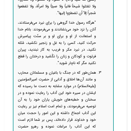
ولا تقتلوا شیخاً فانیاً ولا صبیّاً ولا امرأة، ولا تقطعوا
شجراً إلاّ أن تضطرّوا إلیها".
"هرگاه رسول خدا گروهی را برای نبرد می‌فرستادند،
آنان را نزد خود می‌نشاندند و می‌فرمودند: بانام خدا
و استعانت از او و برای او و بر سنّت پیامبرش
حرکت کنید، کسی را به غل و زنجیر نکشید، مُثله
نکنید، در نبرد مکر و فریب به کار نبندید، پیران
فرتوت و کودکان و زنان را نکُشید و درختان را قطع
نکنید مگر که ناچار شوید".
۳. همان‌طور که در جنگ با باغیان و مسلمانان محارب
و مانند آن‌ها اخلاق و آدابی از حضرت امیرالمؤمنین
(علیه‌السلام) در موارد مشابه به دست ما رسیده که
ایشان در سیره خود این آداب را رعایت نموده و در
سخنان و خطبه‌های خویش یاران خود را به آن
توصیه می‌فرمودند، و تمام امت اسلام نیز بر رعایت
این آداب اجماع داشته و این امور را حجت میان
خود و خداوند قرار داده‌اند، پس بر شما لازم است
که این آداب را مراعات نموده و رهرو حضرت