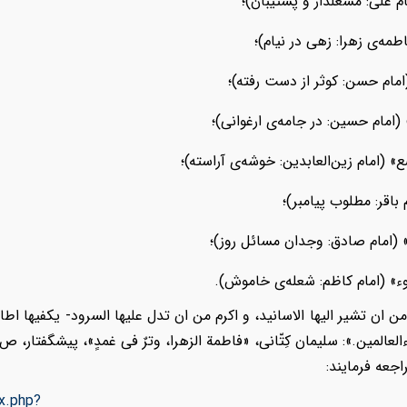
م علی: مشعلدار و پشتیبان)؛
طمه‌ی زهرا: زهی در نیام)؛
(امام حسن: کوثر از دست رفته)؛
 (امام حسین: در جامه‌ی ارغوانی)؛
ع» (امام زین‌العابدین: خوشه‌ی آراسته)؛
 باقر: مطلوب پیامبر)؛
» (امام صادق: وجدان مسائل روز)؛
وء» (امام کاظم: شعله‌ی خاموش).
 ان تشير اليها الاسانيد، و اكرم من ان تدل عليها السرود- يكفيها اطارا
لعالمين
.
»:
سلیمان کِتّانی،
«
فاطمة الزهرا، وترٌ فی غمدٍ
اجعه فرمایند:
x.php?