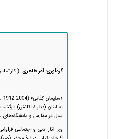
گردآوری: آذر طاهری
(
کارشناس
«سلیمان کِتّانی» (2004-1912 م.) نویسنده‌ی معاصر مسیحی است که در آمریکا به دنیا آمد.
سال در مدارس و دانشگاه‌های ل
وی آثار ادبی و اجتماعی فراوانی
9 جلد کتاب دربارۀ محمّد (ص)،