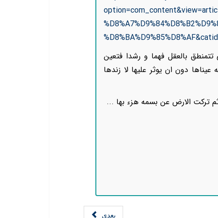
option=com_content&view=ar
%D8%A7%D9%84%D8%B2%D9%
%D8%BA%D9%85%D8%AF&catid=
تتمنطق بالعقل فهما و رشدا فتعين
عيناها دون ان يوثر عليها لا زندها
ثم ترکت الارض عن بسمه هزء بها ...
بعدی