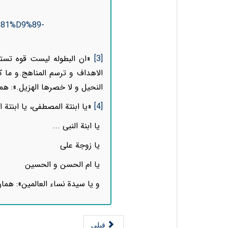
81%D9%89-
[3]
«ان البطوله ليست قوه تست
الاهداف و ترسم المناهج
.
و ما ك
النحيل و لا خصرها الهزيل
.
»: هما
[4]
«
یا ابنتة المصطفی، یا ابنتة
یا ابنة النبی ...
یا زوجة علی
یا ام الحسن و الحسین
و یا سیدة نساء العالمین
»: همان،
قبلی