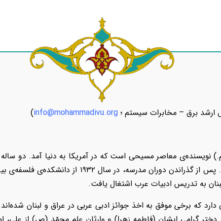
 ارشد برق – مخابرات سیستم ؛
info@mohammadivu.org
)
دو ساله 
بنان به تدریس ادبیات عرب اشتغال یافت.
 دارد که برخی موفق به اخذ جوائز ادبی عربی در عراق و لبنان شده‌اند
 دختر گرامی ایشان (فاطمه زهرا) و وارثان علم محمّد (ص) از علی، ام