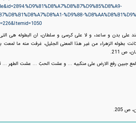
ticle&id=2894:%D9%81%D8%A7%D8%B7%D9%85%D8%A9-
87%D8%B1%D8%A7%D8%A1-%D9%88-%D8%AA%D8%B1%D9%
226&Itemid=1050
ند على بدن و ساعد، و لا على كرسى و سلطان، ان البطوله هى التى 
انت بطوله الزهراء من غير هذا المعنى الجليل، غرفت منه ما لمعت به 
ن، ص 211.
 المع جبین رفع الارض علی منکبیه ... و عشت الحبّ ... عشت الطهر ... 
 ص 205.