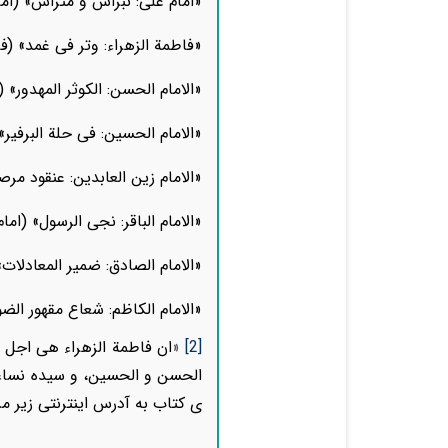
«امام علی: نبراس و متراس» (اما
«فاطمة الزهراء: وتر فی غمد» (فا
«الامام الحسن: الکوثر المهدور» 
«الامام الحسین: فی حلة البرفیر»
«الامام زین العابدین: عنقود مرص
«الامام الباقر: نجی الرسول» (امام
«الامام الصادق: ضمیر المعادلات
«الامام الکاظم: شعاع مقهور الض
[2]
«
ان فاطمة الزهراء هى اجل من
الحسن و الحسين، و سيده نساءا
ی کتاب به آدرس اینترنتی زیر مر