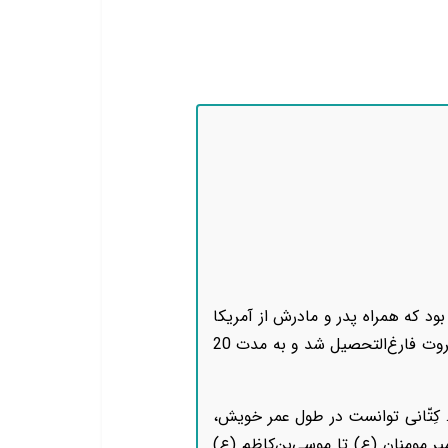
بود که همراه پدر و مادرش از آمریکا
به لبنان (دیار نیاکانش) بازگشت. پس از گذراندن دوران مدرسه، در سال ۱۹۳۲ از دانشکده‌ی فلسفه‌ی بیروت فارغ‌التحصیل شد و به مدت 20
. کِتّانی توانست در طول عمر خویش،
یر مومنان (ع) تا موسی‌بن‌کاظم (ع)