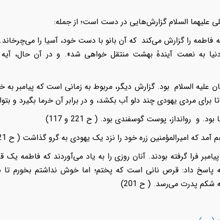
ی علیهما السلام گزارش‌هایی در دست است؛ از جمله
:
نه فاطمه را گزارش می‌کند که آن بانو با دست خود، آسیا را می‌چرخاند
دنیا به نعمت آیندۀ بهشت منتقل خواهی شد». و در آن حال، آیه 
ان علیه السلام بود. گزارش دیگر، مربوط به زمانی است که پیامبر به خ
تا برای مردی یهودی چند دلو آب بکشد، و در برابر آن خرما بگیرد و بتواند 
ود. و رو‌انداز، پوست گوسفندی بود. ( ح 221 و 117)
 آمد که امیرالمؤمنین زره خود را نزد یک یهودی به گرو گذاشت ( ح 221)
پیامبر فرا گرفته بودند. آنان روزی را به یاد می‌آوردند که فاطمه یک 
پاسخ داد: قرص نانی است که پختم؛ اما خوش نداشتم بخورم تا نزد
کم پدرت می‌رسد. ( ح 201)