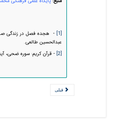
منبع:
پایگاه علمی فرهنگی محم
[1]
-
هجده فصل در زندگی صدیقه
عبدالحسین طالعی.
[2]
- قرآن کریم: سوره ضحی، آیه 5. یعنی: و در آینده خدایت چنان بر تو ببخشد که راضی 
قبلی