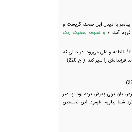
. پیامبر با دیدن این صحنه گریست و
فرود آمد: «
و لسوف یعطیک ربک
انۀ فاطمه و علی می‌رود، در حالی که
فرزندانش را سیر کند. ( ح 220)
قرص نان برای پدرش برده بود. پیامبر
 شما بیاورم. فرمود: این نخستین