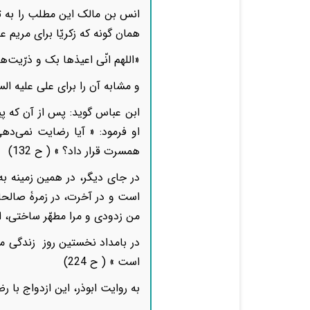
انس بن مالک این مطلب را به تف
همان گونه که زکریّا برای مریم عل
«اللهم انّی اعیذها بک و ذرّیت‌ه
و مشابه آن را برای علی علیه السلا
ابن عباس گوید: پس از آن که پیا
او فرمود: « آیا رضایت نمی‌دهی
همسرت قرار داد؟ » ( ح 132)
در جای دیگر، در همین زمینه به 
است و در آخرت، در زمرۀ صالحان»
من زدودی و مرا مطهّر ساختی، او را
در بامداد نخستین روز زندگی مش
است » ( ح 224)
به روایت ابوذر، این ازدواج با رض