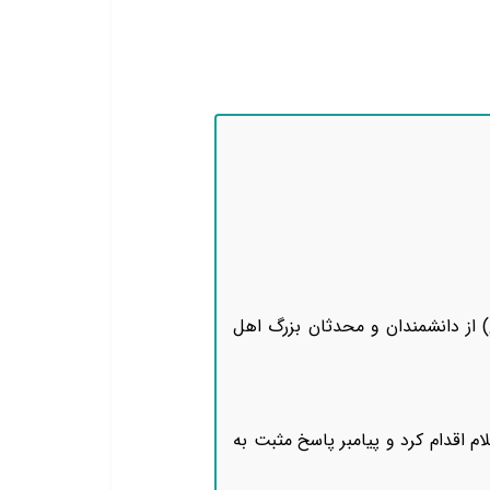
الزهراء » نوشته حاکم نیشابوری ( درگذشتۀ 405 هجری قمری) از دانشمندان و محدثان بزرگ اهل
لام اقدام کرد و پیامبر پاسخ مثبت به