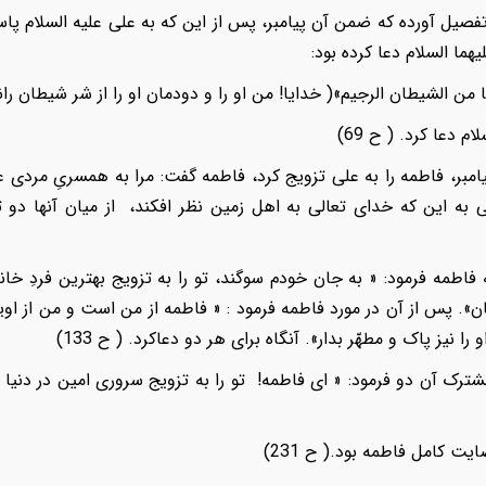
صیل آورده که ضمن آن پیامبر، پس از این که به علی علیه السلام پاس
یهما السلام دعا کرده بود:
ا من الشیطان الرجیم»( خدایا! من او را و دودمان او را از شر شیطان ر
م دعا کرد. ( ح 69)
مبر، فاطمه را به علی تزویج کرد، فاطمه گفت: مرا به همسریِ مردی عاب
 به این که خدای تعالی به اهل زمین نظر افکند، از میان آنها دو ت
فاطمه فرمود: « به جان خودم سوگند، تو را به تزویج بهترین فردِ خاند
. پس از آن در مورد فاطمه فرمود : « فاطمه از من است و من از اویم .
 نیز پاک و مطهّر بدار». آنگاه برای هر دو دعاکرد. ( ح 133)
ترک آن دو فرمود: « ای فاطمه! تو را به تزویج سروری امین در دنیا 
ایت کامل فاطمه بود.( ح 231)