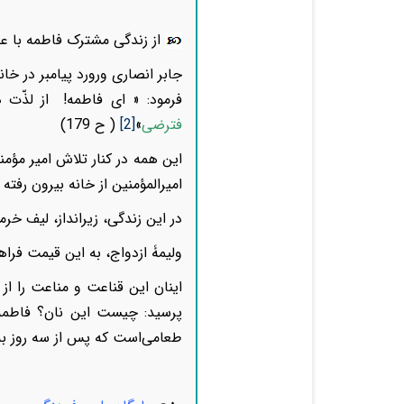
از زندگی مشترک فاطمه با عل
جابر انصاری ورورد پیامبر در خا
فرمود: « ای فاطمه! از لذّت 
فترضی
»
[2]
( ح 179)
این همه در کنار تلاش امیر مؤمن
امیرالمؤمنین از خانه بیرون رفته 
در این زندگی، زیر‌انداز، لیف خرما ب
ولیمۀ ازدواج، به این قیمت فراهم
اینان این قناعت و مناعت را از 
پرسید: چیست این نان؟ فاطمه 
طعامی‌است که پس از سه روز به ش