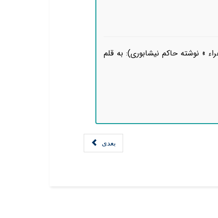
ء » نوشته حاکم نیشابوری): به قلم
بعدی