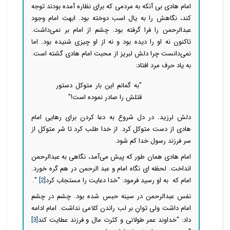
امام هادی بی آنکه به مردمی که برای نظاره آمده بودند توجه
کند، نگاهش را به یال اسب دوخته بود. ابهت امام وجود
عبدالرحمن را فرا گرفته بود. چشم از امام بر نمی‌داشت.
تاکنون نه او را دیده بود و نه از او چیزی شنیده بود. اما
نمی‌دانست چرا دلش لبریز از محبت امام هادی گشته است.
به یاد حرف مرد افتاد:
"به گمانم این بار متوکل دستور
قتلش را صادر نموده است!"
دلش لرزید. در دل شروع به دعا کردن برای رهایی امام
هادی از دست متوکل کرد. از خدا طلب کرد تا شر متوکل از
سر فرزند رسول خدا کم شود.
امام هادی همان طور که پیش می‌آمد، نگاهی به عبدالرحمن
انداخت. لحظه ای نگاه امام و عبد الرحمن در هم گره خورد.
امام که به او رسید فرمود: "خدا دعايت را مستجاب كرد
[2]
".
نفس عبدالرحمن در سینه حبس شده بود. چشم در چشم
امام داشت ولی توانِ بر لب راندن کلامی نداشت. امام ادامه
داد: "خداوند عمر طولانى و كثرت مال و فرزند عطایت كند
[3]