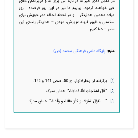
در مقابل دعای خیر ما در باره اش برای ما و عزیزانمان دعای
خیر خواهند فرمود. بیاییم ما نیز در این روز فرخنده - روز
میلاد دهمین هدایتگر - و در لحظه لحظه عمر خویش برای
سلامتی و ظهور فرزند عزیزش، مهدی – هدایتگر زنده‌ی این
عصر – دعا کنیم.
منبع:
پایگاه علمی فرهنگی محمد (ص)
[1]
- برگرفته از: بحارالانوار، ج 50، صص 141 و 142.
[2]
- "قَالَ اسْتَجَابَ اللَّهُ دُعَاءَكَ": همان مدرک.
[3]
- "... طَوَّلَ عُمُرَكَ وَ كَثَّرَ مَالَكَ وَ وُلْدَكَ": همان مدرک.