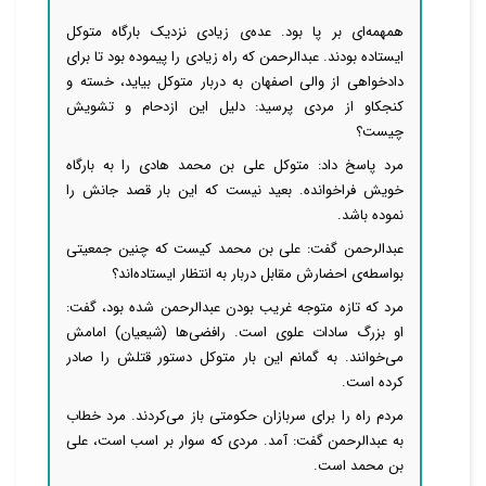
همهمه‌ای بر پا بود. عده‌ی زیادی نزدیک بارگاه متوکل
ایستاده بودند. عبدالرحمن که راه زیادی را پیموده بود تا برای
دادخواهی از والی اصفهان به دربار متوکل بیاید، خسته و
کنجکاو از مردی پرسید: دلیل این ازدحام و تشویش
چیست؟
مرد پاسخ داد: متوکل علی بن محمد هادی را به بارگاه
خویش فراخوانده. بعید نیست که این بار قصد جانش را
نموده باشد.
عبدالرحمن گفت: علی بن محمد کیست که چنین جمعیتی
بواسطه‌ی احضارش مقابل دربار به انتظار ایستاده‌اند؟
مرد که تازه متوجه غریب بودن عبدالرحمن شده بود، گفت:
او بزرگ سادات علوی است. رافضی‌ها (شیعیان) امامش
می‌خوانند. به گمانم این بار متوکل دستور قتلش را صادر
کرده است.
مردم راه را برای سربازان حکومتی باز می‌کردند. مرد خطاب
به عبدالرحمن گفت: آمد. مردی که سوار بر اسب است، علی
بن محمد است.