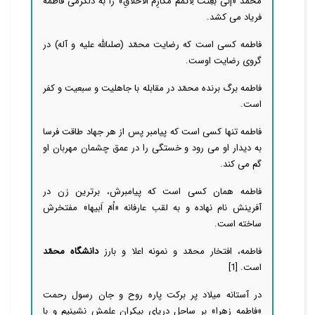
محمّد «إنّى بُعِثتُ لِاُتَمِّمَ مَكارِمَ الاَخلاقِ‏» را به دلگرمى فاطمه
فریاد می ‏كشد
.
فاطمه كسى است كه رضایت محمّد (صلى‏الله علیه ‏و آله) در
گروى رضایت اوست
.
فاطمه برگ برنده محمّد در مقابله با جاهلیت و سبعیت و كفر
است
.
فاطمه تنها كسى است كه پیامبر پس از هر جهاد طاقت ‏فرسا
به دیدار او می ‏رود و خستگى را در عمق چشمان مهربان او
گم می ‏كند
.
فاطمه همان كسى است كه پیامبرش، برترین زن در
آفرینش نام نهاده و به لقب عارفانه «اُمّ اَبیها» مفتخرش
ساخته است.
فاطمه، افتخار محمّد و نمونه اعلا و بارز
دانشگاه محمّد
است.
[1]
در آستانه‌ میلاد پر برکت پاره روح و جان رسول رحمت
«فاطمه زهرا» بر ساحل دریای بیکران علمش نشینیم و با