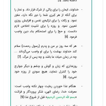
داشته باشد
.
[5]
-
خداوند، ایمان را براى پاکی از شرک قرار داد. و نماز را
براى آنکه از هر کِبری شما را دور نگه دارد، مقرّر
نمود. و زكات را براى تزكیه‌ی نفس و افزایش روزى
تعیین نمود. و روزه را براى تثبیتِ اخلاص لازم
دانست. و حجّ را براى استحكام بناء دین واجب
فرمود
.
[6]
-
هر كه سه روز بر من و پدرم (رسول رحمت) سلام
كند خداوند بهشت را براى او واجب مى‌گرداند ...
چه در زمان حیات ما باشد و چه پس از مرگ
.
[7]
-
روزه‌دارى كه زبان و گوش و چشم و دیگر جوارح
خود را كنترل ننماید، هیچ سودى از روزه‌ خود
نمى‌برد
.
[8]
-
هنگام غذا خوردن رعایت چهار نکته واجب است:
معرفت خدا، رضاى الهى، شکر پروردگار و قرائت
«
بسم الله الرحمن الرحیم
» قبل از شروع غذا.
[9]