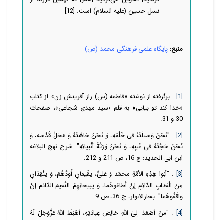
نسل حسین (علیه السلام) است
.
[12]
منبع:
پایگاه علمی فرهنگی محمد (ص)
[1]
. برگرفته از نوشته «فاطمه (س) راز آفرینش زن» از کتاب
«خدا کند تو بیایی» به قلم «سید مهدی شجاعی»، صفحات
30 و 31.
[2]
. "نَحْنُ وَسیلَتُهُ فى خَلْقِهِ، وَ نَحْنُ خاصَّتُهُ وَ مَحَلُّ قُدْسِهِ، وَ
نَحْنُ حُجَّتُهُ فى غَیبِهِ، وَ نَحْنُ وَرَثَةُ أنْبیائِهِ": شرح نهج البلاغه
ابن ابى الحدید: ج 16، ص 211 و 212.
[3]
. "أبَوا هِذِهِ الاْمَّةِ محمّد وَ عَلىٌّ، یقْیمانِ أَودَّهُمْ، وَ ینْقِذانِ
مِنَ الْعَذابِ الدّائِمِ إنْ أطاعُوهُما، وَ یبیحانِهِمُ النَّعیمَ الدّائم إنْ
واقَفُوهُما": بحارالانوار، ج 36، ص 9.
[4]
. "مَنْ أصْعَدَ إلىَ اللّهِ خالِصَ عِبادَتِهِ، أهْبَطَ اللّهُ عَزَّوَجَلَّ لَهُ