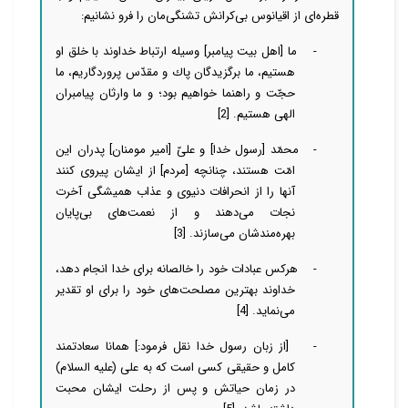
قطره‌ای از اقیانوس بی‌کرانش تشنگی‌مان را فرو نشانیم:
-
ما [اهل بیت پیامبر] وسیله ارتباط خداوند با خلق او
هستیم، ما برگزیدگان پاك و مقدّس پروردگاریم، ما
حجّت و راهنما خواهیم بود؛ و ما وارثان پیامبران
الهى هستیم.
[2]
-
محمّد [رسول خدا] و علىّ [امیر مومنان] پدران این
امّت هستند، چنانچه [مردم] از ایشان پیروى كنند
آنها را از انحرافات دنیوى و عذاب همیشگى آخرت
نجات مى‌دهند و از نعمت‌هاى بی‌پایان
بهره‌مندشان مى‌سازند
.
[3]
-
هركس عبادات خود را خالصانه براى خدا انجام دهد،
خداوند بهترین مصلحت‌های خود را براى او تقدیر
مى‌نماید
.
[4]
-
[از زبان رسول خدا نقل فرمود:] همانا سعادتمند
کامل و حقیقی کسی است که به علی (علیه السلام)
در زمان حیاتش و پس از رحلت ایشان محبت