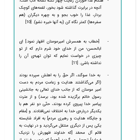
-
هنگام غذا خوردن رعایت چهار نکته نشانه ادب است:
آنچه در برابرت گذاشته شود بخور، لقمه‌هاى کوچک
بردار، غذا را خوب بجو و به چهره دیگران (هم
سفره‌ها) کمتر نگاه کن (به آنها خیره نشو
).
[10]
-
[خطاب به همسرش امیرمومنان اظهار نمود:] ای
ابالحسن؛ من از خداى خود شرم دارم كه از تو
چیزى در خواست نمایم که توان تهیه‌ی آن را
نداشته باشى
.
[11]
-
به خدا سوگند، اگر حقّ را به اهلش سپرده بودند
(اگر می‌گذاشتند هدایت و زعامتِ مردم به دست
امیر مومنان که از جانب خدای تعالی به جانشینی
رسول خاتم برگزیده شده بود، برسد) و از عترت
پیامبر خدا پیروى كرده بودند، حتّى دو نفر هم با
یكدیگر درباره‌ی خدا به اختلاف نمى‌افتادند. و [مقام
و جایگاه هدایت و رهبری مردم] به افراد شایسته
یكى پس از دیگرى منتقل مى‌گردید و در نهایت به
قائم آل محمّد [که خداوند ظهورش را نزدیک
فرماید] تحویل مى‌گردید [همو] كه نهمین فرزند از