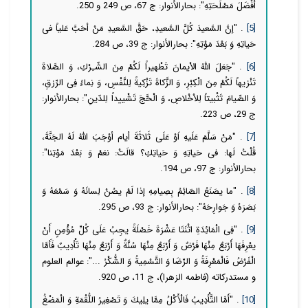
أفْضَلَ مَصْلَحَتِهِ": بحارالأنوار: ج 67، ص 249 و 250.
[5]
. "إنَّ السَّعیدَ كُلَّ السَّعیدِ، حَقَّ السَّعیدِ مَنْ أحَبَّ عَلیاً فى
حَیاتِهِ وَ بَعْدَ مَوْتِهِ": بحارالأنوار: ج 39، ص 284.
[6]
. "جَعَلَ اللّهُ الاْیمانَ تَطْهیراً لَكُمْ مِنَ الشّـِرْكِ، وَ الصَّلاةَ
تَنْزیهاً لَكُمْ مِنَ الْكِبْرِ، وَ الزَّكاةَ تَزْكِیةً لِلنَّفْسِ، وَ نِماءً فِى الرِّزقِ،
وَ الصِّیامَ تَثْبیتاً لِلاْخْلاصِ، وَ الْحَّجَ تَشْییداً لِلدّینِ": بحارالأنوار:
ج 29، ص 223.
[7]
. "مَنْ سَلَّمَ عَلَیهِ اَوْ عَلَی ثَلاثَةَ أیام أوْجَبَ اللّهُ لَهُ الجَنَّةَ،
قُلْتُ لَها: فى حَیاتِهِ وَ حَیاتِكِ؟ قالَتْ: نعَمْ وَ بَعْدَ مَوْتِنا":
بحارالأنوار: ج 97، ص 194.
[8]
. "ما یصَنَعُ الصّائِمُ بِصِیامِهِ إذا لَمْ یصُنْ لِسانَهُ وَ سَمْعَهُ وَ
بَصَرَهُ وَ جَوارِحَهُ": بحارالأنوار: ج 93، ص 295.
[9]
.
"فِی‏ الْمَائِدَةِ اثْنَتَا عَشْرَةَ خَصْلَةً یجِبُ عَلَى كُلِّ مُؤْمِنٍ أَنْ
یعْرِفَهَا أَرْبَعٌ مِنْهَا فَرْضٌ وَ أَرْبَعٌ مِنْهَا سُنَّةٌ وَ أَرْبَعٌ مِنْهَا تَأْدِیبٌ فَأَمَّا
الْفَرْضُ فَالْمَعْرِفَةُ وَ الرِّضَا وَ التَّسْمِیةُ وَ الشُّكْرُ ...‏": عوالم العلوم
و مستدرکاته (فاطمه الزهرا)، ج 11، ص 920.
[10]
.
"أَمَّا التَّأْدِیبُ فَالْأَكْلُ مِمَّا یلِیكَ وَ تَصْغِیرُ اللُّقْمَةِ وَ الْمَضْغُ