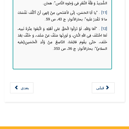
الشَّدِیدُ وَ قِلَّةُ النَّظَرِ فِی وُجُوهِ النَّاس‏": همان.
[11]
. "یا أبَا الحَسَن، إنّى لأسْتَحى مِنْ إلهى أنْ أكَلِّفَ نَفْسَكَ
ما لا تَقْدِرُ عَلَیهِ": بحارالأنوار: ج 43، ص 59.
[12]
. "أمّا وَاللّهِ، لَوْ تَرَكُوا الْحَقَّ عَلى أهْلِهِ وَ اتَّبَعُوا عِتْرَةَ نَبیه،
لَمّا اخْتَلَفَ فِى اللّهِ اثْنانِ، وَ لَوَرِثَها سَلَفٌ عَنْ سَلَف، وَ خَلْفٌ بَعْدَ
خَلَف، حَتّى یقُومَ قائِمُنا، التّاسِعُ مِنْ وُلْدِ الْحُسَینِ(علیه
السلام)": بحارالأنوار: ج 36، ص 353.
قبلی
بعدی