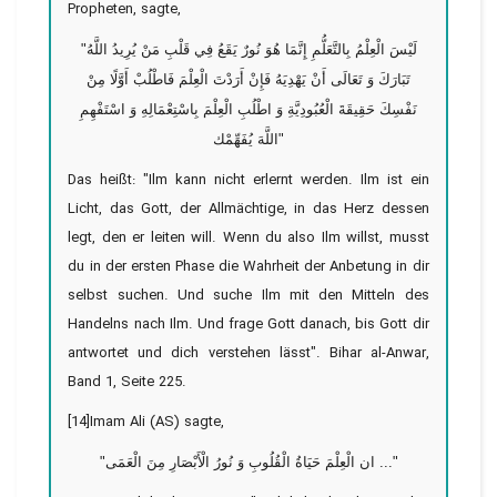
Propheten, sagte,
"لَيْسَ الْعِلْمُ بِالتَّعَلُّمِ إِنَّمَا هُوَ نُورٌ يَقَعُ فِي قَلْبِ مَنْ يُرِيدُ اللَّهُ
تَبَارَكَ وَ تَعَالَى أَنْ يَهْدِيَهُ فَإِنْ أَرَدْتَ الْعِلْمَ فَاطْلُبْ أَوَّلًا مِنْ
نَفْسِكَ حَقِيقَةَ الْعُبُودِيَّةِ وَ اطْلُبِ الْعِلْمَ بِاسْتِعْمَالِهِ وَ اسْتَفْهِمِ
اللَّهَ يُفَهِّمْك"
Das heißt: "Ilm kann nicht erlernt werden. Ilm ist ein
Licht, das Gott, der Allmächtige, in das Herz dessen
legt, den er leiten will. Wenn du also Ilm willst, musst
du in der ersten Phase die Wahrheit der Anbetung in dir
selbst suchen. Und suche Ilm mit den Mitteln des
Handelns nach Ilm. Und frage Gott danach, bis Gott dir
antwortet und dich verstehen lässt". Bihar al-Anwar,
Band 1, Seite 225.
[14]Imam Ali (AS) sagte,
"ان الْعِلْمَ حَیَاةُ الْقُلُوبِ وَ نُورُ الْأَبْصَارِ مِنَ الْعَمَى ..."