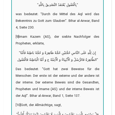
"بِالْعُقُولِ يُعْتَقَدُ التَّصْدِيقُ بِاللَّهِ"
was bedeutet: "Durch die Mittel des Aql wird das
Bekenntnis zu Gott zum Glauben". Bihar al-Anwar, Band
4, Seite 230.
[9]Imam Kazem (AS), der siebte Nachfolger des
Propheten, erklärte,
"إِنَ لِلَّهِ عَلَى النَّاسِ حُجَّتَيْنِ حُجَّةً ظَاهِرَةً وَ حُجَّةً بَاطِنَةً فَأَمَّا
الظَّاهِرَةُ فَالرُّسُلُ وَ الْأَنْبِيَاءُ وَ الْأَئِمَّةُ ع وَ أَمَّا الْبَاطِنَةُ فَالْعُقُول"
Das bedeutet: "Gott hat zwei Beweise für die
Menschen: Der erste ist der externe und der andere ist
der interne. Der externe Beweis sind die Gesandten,
Propheten und Imame (AS) und der interne Beweis ist
der Aql". Bihar al-Anwar, Band 1, Seite 137.
[10]Gott, der Allmächtige, sagt,
"هَلْ یَسْتَوِى الَّذِینَ یَعْلَمُونَ وَ الَّذِینَ لَا یَعْلَمُونَ إِنَّمَا یَتَذَكَّرُ أُوْلُواْ