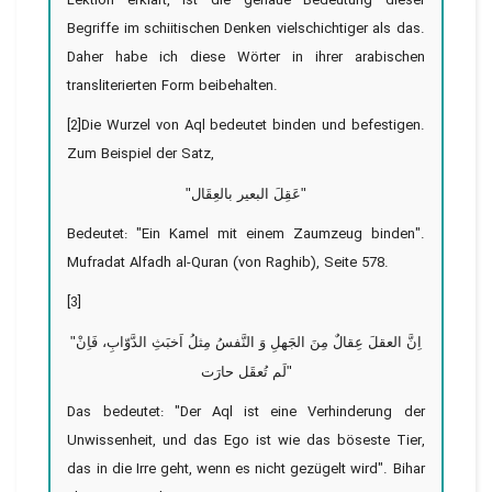
Lektion erklärt, ist die genaue Bedeutung dieser
Begriffe im schiitischen Denken vielschichtiger als das.
Daher habe ich diese Wörter in ihrer arabischen
transliterierten Form beibehalten.
[2]Die Wurzel von Aql bedeutet binden und befestigen.
Zum Beispiel der Satz,
"عَقِلَ البعیر بالعِقَال"
Bedeutet: "Ein Kamel mit einem Zaumzeug binden".
Mufradat Alfadh al-Quran (von Raghib), Seite 578.
[3]
"اِنَّ العقلَ عِقالٌ مِنَ الجَهلِ وَ النَّفسُ مِثلُ اَخبَثِ الدَّوّابِ، فَاِنْ
لَم تُعقَل حارَت"
Das bedeutet: "Der Aql ist eine Verhinderung der
Unwissenheit, und das Ego ist wie das böseste Tier,
das in die Irre geht, wenn es nicht gezügelt wird". Bihar