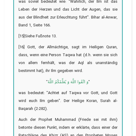
was soviel bedeutet wie: "Wahrlich, der Ilm ist das
Leben der Herzen und das Licht der Augen, das sie
aus der Blindheit zur Erleuchtung führt". Bihar al-Anwar,
Band 1, Seite 166.
[15]Siehe Fußnote 13.
[16] Gott, der Allmächtige, sagt im Heiligen Quran,
dass, wenn eine Person Taqwa hat (d.h. wenn sie sich
von allem fernhält, was der Aql als unanständig
bestimmt hat), ihr Ilm gegeben wird.
"
وَ اتَّقُوا اللَّهَ وَ يُعَلِّمُكُمُ اللَّهُ
"
was bedeutet: "Achtet auf Taqwa vor Gott, und Gott
wird euch Ilm geben". Der Heilige Koran, Surah al-
Baqarah (2:282).
Auch der Prophet Muhammad (Friede sei mit ihm)
betonte diesen Punkt, indem er erklärte, dass einer der
Ratschläge des Khizr (AS) an den Propheten Moses