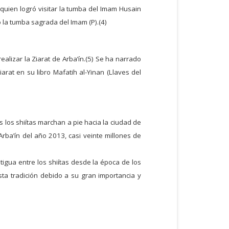
quien logró visitar la tumba del Imam Husain
tó la tumba sagrada del Imam (P).(4)
ealizar la Ziarat de Arba’ín.(5) Se ha narrado
arat en su libro Mafatih al-Yinan (Llaves del
 los shiítas marchan a pie hacia la ciudad de
rba’ín del año 2013, casi veinte millones de
tigua entre los shiítas desde la época de los
esta tradición debido a su gran importancia y