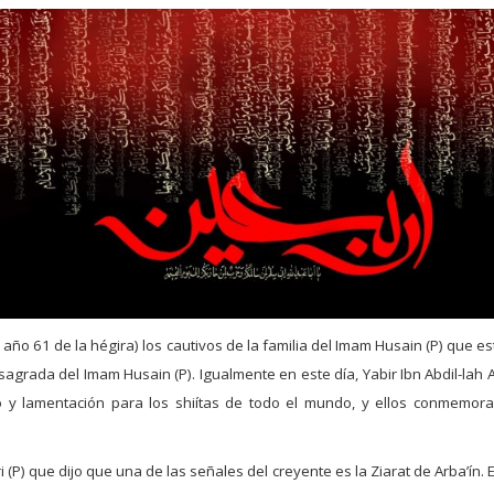
l año 61 de la hégira) los cautivos de la familia del Imam Husain (P) que
 sagrada del Imam Husain (P). Igualmente en este día, Yabir Ibn Abdil-lah 
uto y lamentación para los shiítas de todo el mundo, y ellos conmemor
 (P) que dijo que una de las señales del creyente es la Ziarat de Arba’ín.