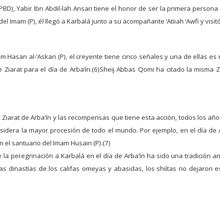
), Yabir Ibn Abdil-lah Ansari tiene el honor de ser la primera persona 
el Imam (P), él llegó a Karbalá junto a su acompañante ‘Atiiah ‘Awfi y visi
 Hasan al-‘Askari (P), el creyente tiene cinco señales y una de ellas es r
 Ziarat para el día de Arba’ín.(6)Sheij Abbas Qomi ha citado la misma Zi
iarat de Arba’ín y las recompensas que tiene esta acción, todos los años
nsidera la mayor procesión de todo el mundo. Por ejemplo, en el día de A
n el santuario del Imam Husain (P).(7)
 la peregrinación a Karbalá en el día de Arba’ín ha sido una tradición an
 las dinastías de los califas omeyas y abasidas, los shiítas no dejaron 