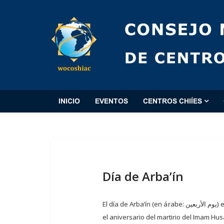
INICIO
EVENTOS
CENTROS CHIÍES
Día de Arba’ín
El día de Arba’ín (en árabe: يوم الأربعين) es el vigésimo día del mes de Safar del año lunar. Este día coincide con el cuadragésimo día después del día de Ashûra,
el aniversario del martirio del Imam Husa