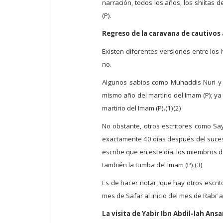
narración, todos los años, los shiítas
(P).
Regreso de la caravana de cautivos 
Existen diferentes versiones entre los 
no.
Algunos sabios como Muhaddis Nuri y S
mismo año del martirio del Imam (P); ya
martirio del Imam (P).(1)(2)
No obstante, otros escritores como Say
exactamente 40 días después del suceso
escribe que en este día, los miembros d
también la tumba del Imam (P).(3)
Es de hacer notar, que hay otros escrito
mes de Safar al inicio del mes de Rabi’ a
La visita de Yabir Ibn Abdil-lah Ansa