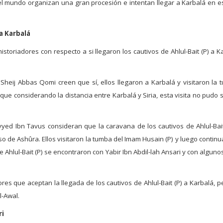
 del mundo organizan una gran procesión e intentan llegar a Karbalá en e
a Karbalá
historiadores con respecto a si llegaron los cautivos de Ahlul-Bait (P) 
heij Abbas Qomi creen que sí, ellos llegaron a Karbalá y visitaron la 
 que considerando la distancia entre Karbalá y Siria, esta visita no pudo
yed Ibn Tavus consideran que la caravana de los cautivos de Ahlul-Bait
 de Ashûra. Ellos visitaron la tumba del Imam Husain (P) y luego continu
e Ahlul-Bait (P) se encontraron con Yabir Ibn Abdil-lah Ansari y con algu
res que aceptan la llegada de los cautivos de Ahlul-Bait (P) a Karbalá, pe
l-Awal.
ri