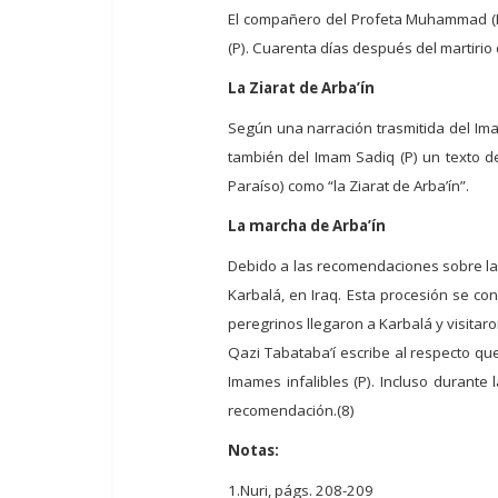
El compañero del Profeta Muhammad (PBD
(P). Cuarenta días después del martirio d
La Ziarat de Arba’ín
Según una narración trasmitida del Imam
también del Imam Sadiq (P) un texto de
Paraíso) como “la Ziarat de Arba’ín”.
La marcha de Arba’ín
Debido a las recomendaciones sobre la Z
Karbalá, en Iraq. Esta procesión se co
peregrinos llegaron a Karbalá y visitaro
Qazi Tabataba’í escribe al respecto que
Imames infalibles (P). Incluso durante
recomendación.(8)
Notas:
1.Nuri, págs. 208-209