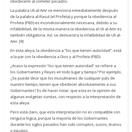
obedecerlo al cometer pecados.
La palabra Uli al-Amr se menciona inmediatamente después
de la palabra al-Rasul (el Profeta) y porque la obediencia al
Profeta (PBD) es incondicionalmente necesaria, debido a su
infalibilidad, de la misma manera la obediencia al Uli al-Amr es
también obligatoria. Así; se demuestra la infalibilidad de Uli al-
Amr. [9]
En esta aleya, la obediencia a “los que tienen autoridad”, está
a la par con la obediencia a Dios y al Profeta (PBD).
¿Acaso la expresión “los que tienen autoridad” se refiere a
los Gobernantes y Reyes en todo lugar y tiempo? Por ejemplo,
¿Se puede decir que los musulmanes de cualquier país de
nuestro tiempo, tienen que obedecer absolutamente a sus
Gobernantes? Es de hacer notar; que esta es la opinión de
algunas exégetas sunitas, con respecto a la interpretación de
esta aleya.
Pero está claro, que esta interpretación no es compatible con
ninguna lógica, porque la mayoría de los Gobernantes
durante los siglos pasados ​​han sido corruptos, sucios, tiranos
o injustos.