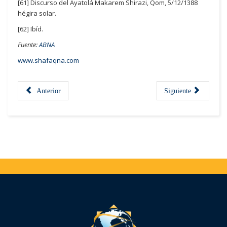
[61] Discurso del Ayatolá Makarem Shirazi, Qom, 5/12/1388
hégira solar.
[62] Ibíd.
Fuente:
ABNA
www.shafaqna.com
Anterior
Siguiente