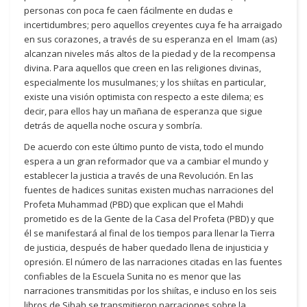
personas con poca fe caen fácilmente en dudas e
incertidumbres; pero aquellos creyentes cuya fe ha arraigado
en sus corazones, a través de su esperanza en el Imam (as)
alcanzan niveles más altos de la piedad y de la recompensa
divina. Para aquellos que creen en las religiones divinas,
especialmente los musulmanes; y los shiítas en particular,
existe una visión optimista con respecto a este dilema; es
decir, para ellos hay un mañana de esperanza que sigue
detrás de aquella noche oscura y sombría.
De acuerdo con este último punto de vista, todo el mundo
espera a un gran reformador que va a cambiar el mundo y
establecer la justicia a través de una Revolución. En las
fuentes de hadices sunitas existen muchas narraciones del
Profeta Muhammad (PBD) que explican que el Mahdi
prometido es de la Gente de la Casa del Profeta (PBD) y que
él se manifestará al final de los tiempos para llenar la Tierra
de justicia, después de haber quedado llena de injusticia y
opresión. El número de las narraciones citadas en las fuentes
confiables de la Escuela Sunita no es menor que las
narraciones transmitidas por los shiítas, e incluso en los seis
libros de Sihah se transmitieron narraciones sobre la