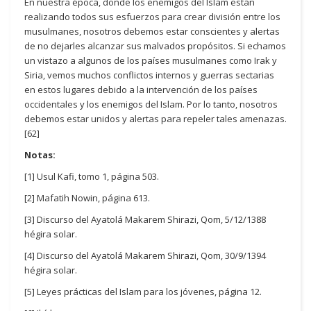
En nuestra época, donde los enemigos del Islam están
realizando todos sus esfuerzos para crear división entre los
musulmanes, nosotros debemos estar conscientes y alertas
de no dejarles alcanzar sus malvados propósitos. Si echamos
un vistazo a algunos de los países musulmanes como Irak y
Siria, vemos muchos conflictos internos y guerras sectarias
en estos lugares debido a la intervención de los países
occidentales y los enemigos del Islam. Por lo tanto, nosotros
debemos estar unidos y alertas para repeler tales amenazas.
[62]
Notas:
[1] Usul Kafi, tomo 1, página 503.
[2] Mafatih Nowin, página 613.
[3] Discurso del Ayatolá Makarem Shirazi, Qom, 5/12/1388
hégira solar.
[4] Discurso del Ayatolá Makarem Shirazi, Qom, 30/9/1394
hégira solar.
[5] Leyes prácticas del Islam para los jóvenes, página 12.