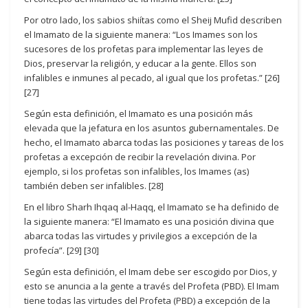
Por otro lado, los sabios shiítas como el Sheij Mufid describen
el Imamato de la siguiente manera: “Los Imames son los
sucesores de los profetas para implementar las leyes de
Dios, preservar la religión, y educar a la gente. Ellos son
infalibles e inmunes al pecado, al igual que los profetas.” [26]
[27]
Según esta definición, el Imamato es una posición más
elevada que la jefatura en los asuntos gubernamentales. De
hecho, el Imamato abarca todas las posiciones y tareas de los
profetas a excepción de recibir la revelación divina. Por
ejemplo, si los profetas son infalibles, los Imames (as)
también deben ser infalibles. [28]
En el libro Sharh Ihqaq al-Haqq, el Imamato se ha definido de
la siguiente manera: “El Imamato es una posición divina que
abarca todas las virtudes y privilegios a excepción de la
profecía”. [29] [30]
Según esta definición, el Imam debe ser escogido por Dios, y
esto se anuncia a la gente a través del Profeta (PBD). El Imam
tiene todas las virtudes del Profeta (PBD) a excepción de la