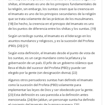
shiítas, el Imamato es uno de los principios fundamentales de
la religión, sin embargo, los sunitas creen que la creencia en
el Imamato es uno de los principios secundarios de la religión
que se trata solamente de las prácticas de los musulmanes.
[18] De hecho, la creencia en el principio del Imamato es uno
de los puntos de diferencia entre los shiítas y los sunitas. [19]
Según un teólogo sunita, el Imamato es el liderazgo en los
asuntos mundanos y religiosos, y es la sucesión del Profeta
(PBD). [20] [21]
Según esta definición, el Imamato desde el punto de vista de
los sunitas, es un cargo mundano como la jefatura y la
gobernación de un país. El jefe de un gobierno islámico que
lleva el título del sucesor del Profeta (PBD) y puede ser
elegido por la gente (sin designación divina). [22]
Algunos otros pensadores sunitas han definido el Imamato
como la sucesión del Profeta (PBD) solamente para
implementar las leyes de Dios y ser obedecido por la gente.
[23] Esta definición es casi parecida a la definición antes
mencionada. [24] Ibn Jaldun, un personaje sunita ha definido
el concepto del Imamato de la misma manera. [25]