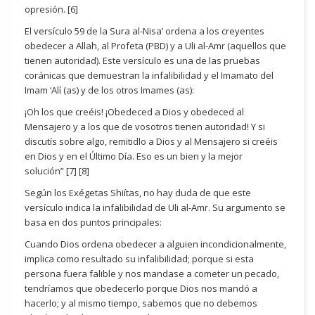
opresión. [6]
El versículo 59 de la Sura al-Nisa’ ordena a los creyentes
obedecer a Allah, al Profeta (PBD) y a Uli al-Amr (aquellos que
tienen autoridad). Este versículo es una de las pruebas
coránicas que demuestran la infalibilidad y el Imamato del
Imam ‘Alí (as) y de los otros Imames (as):
¡Oh los que creéis! ¡Obedeced a Dios y obedeced al
Mensajero y a los que de vosotros tienen autoridad! Y si
discutís sobre algo, remitidlo a Dios y al Mensajero si creéis
en Dios y en el Último Día. Eso es un bien y la mejor
solución” [7] [8]
Según los Exégetas Shiítas, no hay duda de que este
versículo indica la infalibilidad de Uli al-Amr. Su argumento se
basa en dos puntos principales:
Cuando Dios ordena obedecer a alguien incondicionalmente,
implica como resultado su infalibilidad; porque si esta
persona fuera falible y nos mandase a cometer un pecado,
tendríamos que obedecerlo porque Dios nos mandó a
hacerlo; y al mismo tiempo, sabemos que no debemos