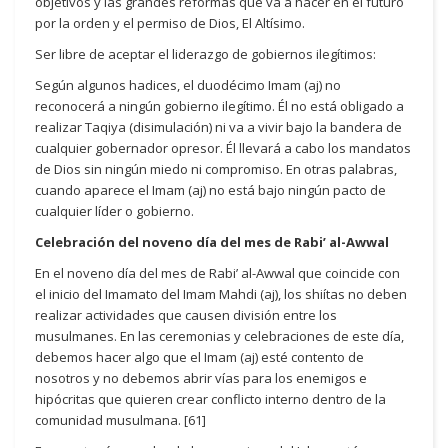
objetivos y las grandes reformas que va a hacer en el futuro
por la orden y el permiso de Dios, El Altísimo.
Ser libre de aceptar el liderazgo de gobiernos ilegítimos:
Según algunos hadices, el duodécimo Imam (aj) no
reconocerá a ningún gobierno ilegítimo. Él no está obligado a
realizar Taqiya (disimulación) ni va a vivir bajo la bandera de
cualquier gobernador opresor. Él llevará a cabo los mandatos
de Dios sin ningún miedo ni compromiso. En otras palabras,
cuando aparece el Imam (aj) no está bajo ningún pacto de
cualquier líder o gobierno.
Celebración del noveno día del mes de Rabi’ al-Awwal
En el noveno día del mes de Rabi’ al-Awwal que coincide con
el inicio del Imamato del Imam Mahdi (aj), los shiítas no deben
realizar actividades que causen división entre los
musulmanes. En las ceremonias y celebraciones de este día,
debemos hacer algo que el Imam (aj) esté contento de
nosotros y no debemos abrir vías para los enemigos e
hipócritas que quieren crear conflicto interno dentro de la
comunidad musulmana. [61]