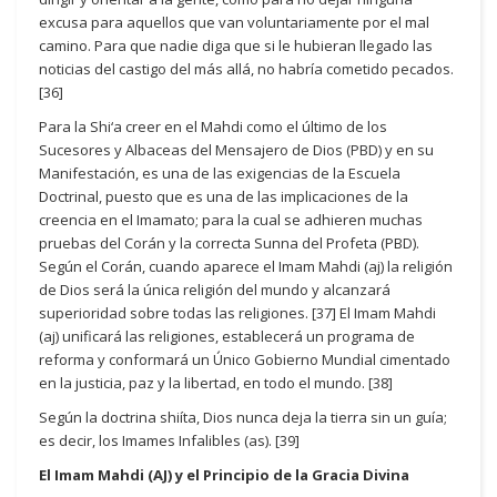
excusa para aquellos que van voluntariamente por el mal
camino. Para que nadie diga que si le hubieran llegado las
noticias del castigo del más allá, no habría cometido pecados.
[36]
Para la Shi‘a creer en el Mahdi como el último de los
Sucesores y Albaceas del Mensajero de Dios (PBD) y en su
Manifestación, es una de las exigencias de la Escuela
Doctrinal, puesto que es una de las implicaciones de la
creencia en el Imamato; para la cual se adhieren muchas
pruebas del Corán y la correcta Sunna del Profeta (PBD).
Según el Corán, cuando aparece el Imam Mahdi (aj) la religión
de Dios será la única religión del mundo y alcanzará
superioridad sobre todas las religiones. [37] El Imam Mahdi
(aj) unificará las religiones, establecerá un programa de
reforma y conformará un Único Gobierno Mundial cimentado
en la justicia, paz y la libertad, en todo el mundo. [38]
Según la doctrina shiíta, Dios nunca deja la tierra sin un guía;
es decir, los Imames Infalibles (as). [39]
El Imam Mahdi (AJ) y el Principio de la Gracia Divina