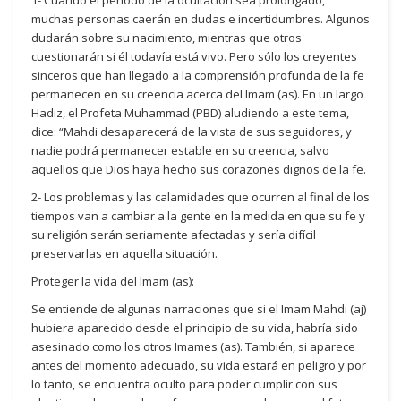
1- Cuando el período de la ocultación sea prolongado,
muchas personas caerán en dudas e incertidumbres. Algunos
dudarán sobre su nacimiento, mientras que otros
cuestionarán si él todavía está vivo. Pero sólo los creyentes
sinceros que han llegado a la comprensión profunda de la fe
permanecen en su creencia acerca del Imam (as). En un largo
Hadiz, el Profeta Muhammad (PBD) aludiendo a este tema,
dice: “Mahdi desaparecerá de la vista de sus seguidores, y
nadie podrá permanecer estable en su creencia, salvo
aquellos que Dios haya hecho sus corazones dignos de la fe.
2- Los problemas y las calamidades que ocurren al final de los
tiempos van a cambiar a la gente en la medida en que su fe y
su religión serán seriamente afectadas y sería difícil
preservarlas en aquella situación.
Proteger la vida del Imam (as):
Se entiende de algunas narraciones que si el Imam Mahdi (aj)
hubiera aparecido desde el principio de su vida, habría sido
asesinado como los otros Imames (as). También, si aparece
antes del momento adecuado, su vida estará en peligro y por
lo tanto, se encuentra oculto para poder cumplir con sus