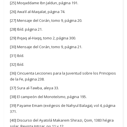
[25] Moqaddame Ibn Jaldun, página 191.
[26] Awa’il al-Maqalat, página 74.
[27] Mensaje del Corán, tomo 9, página 20.
[28] Ibíd. página 21.
[29] Ihqaq al-Haqq, tomo 2, página 300.
[30] Mensaje del Corán, tomo 9, página 21.
[31] Ibíd.
[32] Ibíd.
[36] Cincuenta Lecciones para la Juventud sobre los Principios
de la Fe, página 238.
[37] Sura al-Tawba, aleya 33.
[38] El campeón del Monoteísmo, página 195.
[39] Payame Emam (exégesis de Nahyul Balaga), vol 4, página
371.
[40] Discurso del Ayatolá Makarem Shirazi, Qom, 1383 hégira
solar, Revista Intizar, no 11 y 12.