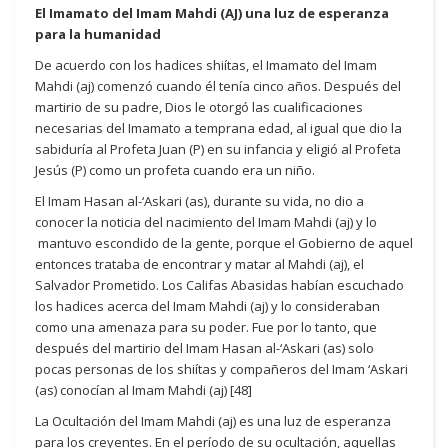
El Imamato del Imam Mahdi (AJ) una luz de esperanza
para la humanidad
De acuerdo con los hadices shiítas, el Imamato del Imam
Mahdi (aj) comenzó cuando él tenía cinco años. Después del
martirio de su padre, Dios le otorgó las cualificaciones
necesarias del Imamato a temprana edad, al igual que dio la
sabiduría al Profeta Juan (P) en su infancia y eligió al Profeta
Jesús (P) como un profeta cuando era un niño.
El Imam Hasan al-‘Askari (as), durante su vida, no dio a
conocer la noticia del nacimiento del Imam Mahdi (aj) y lo
mantuvo escondido de la gente, porque el Gobierno de aquel
entonces trataba de encontrar y matar al Mahdi (aj), el
Salvador Prometido. Los Califas Abasidas habían escuchado
los hadices acerca del Imam Mahdi (aj) y lo consideraban
como una amenaza para su poder. Fue por lo tanto, que
después del martirio del Imam Hasan al-‘Askari (as) solo
pocas personas de los shiítas y compañeros del Imam ‘Askari
(as) conocían al Imam Mahdi (aj) [48]
La Ocultación del Imam Mahdi (aj) es una luz de esperanza
para los creyentes. En el período de su ocultación, aquellas