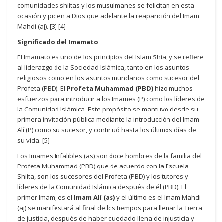
comunidades shiítas y los musulmanes se felicitan en esta
ocasión y piden a Dios que adelante la reaparición del Imam
Mahdi (aj). [3] [4]
Significado del Imamato
El Imamato es uno de los principios del Islam Shia, y se refiere
al liderazgo de la Sociedad Islámica, tanto en los asuntos
religiosos como en los asuntos mundanos como sucesor del
Profeta (PBD). El
Profeta Muhammad (PBD)
hizo muchos
esfuerzos para introducir a los Imames (P) como los líderes de
la Comunidad Islámica. Este propósito se mantuvo desde su
primera invitación pública mediante la introducción del Imam
Alí (P) como su sucesor, y continuó hasta los últimos días de
su vida. [5]
Los Imames Infalibles (as) son doce hombres de la familia del
Profeta Muhammad (PBD) que de acuerdo con la Escuela
Shiíta, son los sucesores del Profeta (PBD) y los tutores y
líderes de la Comunidad Islámica después de él (PBD). El
primer Imam, es el
Imam Alí (as)
y el último es el Imam Mahdi
(aj) se manifestará al final de los tiempos para llenar la Tierra
de justicia, después de haber quedado llena de injusticia y