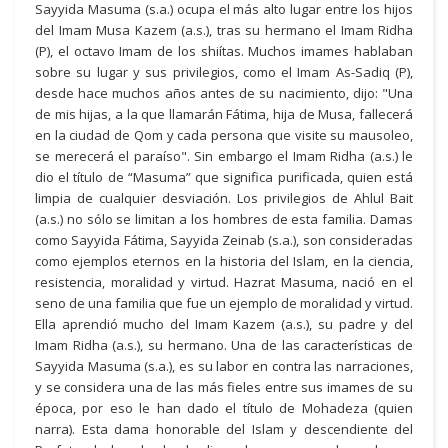
Sayyida Masuma (s.a.) ocupa el más alto lugar entre los hijos
del Imam Musa Kazem (a.s.), tras su hermano el Imam Ridha
(P), el octavo Imam de los shiítas. Muchos imames hablaban
sobre su lugar y sus privilegios, como el Imam As-Sadiq (P),
desde hace muchos años antes de su nacimiento, dijo: "Una
de mis hijas, a la que llamarán Fátima, hija de Musa, fallecerá
en la ciudad de Qom y cada persona que visite su mausoleo,
se merecerá el paraíso". Sin embargo el Imam Ridha (a.s.) le
dio el título de “Masuma” que significa purificada, quien está
limpia de cualquier desviación. Los privilegios de Ahlul Bait
(a.s.) no sólo se limitan a los hombres de esta familia. Damas
como Sayyida Fátima, Sayyida Zeinab (s.a.), son consideradas
como ejemplos eternos en la historia del Islam, en la ciencia,
resistencia, moralidad y virtud. Hazrat Masuma, nació en el
seno de una familia que fue un ejemplo de moralidad y virtud.
Ella aprendió mucho del Imam Kazem (a.s.), su padre y del
Imam Ridha (a.s.), su hermano. Una de las características de
Sayyida Masuma (s.a.), es su labor en contra las narraciones,
y se considera una de las más fieles entre sus imames de su
época, por eso le han dado el título de Mohadeza (quien
narra). Esta dama honorable del Islam y descendiente del