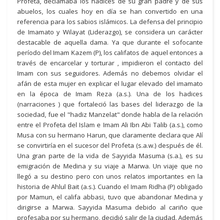
Profeta, declamaba los hadices de su gran padre y de sus
abuelos, los cuales hoy en día se han convertido en una
referencia para los sabios islámicos. La defensa del principio
de Imamato y Wilayat (Liderazgo), se considera un carácter
destacable de aquella dama. Ya que durante el sofocante
período del Imam Kazem (P), los califatos de aquel entonces a
través de encarcelar y torturar , impidieron el contacto del
Imam con sus seguidores. Además no debemos olvidar el
afán de esta mujer en explicar el lugar elevado del imamato
en la época de Imam Reza (a.s.). Una de los hadices
(narraciones ) que fortaleció las bases del liderazgo de la
sociedad, fue el "hadiz Manzelat" donde habla de la relación
entre el Profeta del Islam e Imam Ali Ibn Abi Talib (a.s.), como
Musa con su hermano Harun, que claramente declara que Alí
se convirtiría en el sucesor del Profeta (s.a.w.) después de él.
Una gran parte de la vida de Sayyida Masuma (s.a.), es su
emigración de Medina y su viaje a Marwa. Un viaje que no
llegó a su destino pero con unos relatos importantes en la
historia de Ahlul Bait (a.s.). Cuando el Imam Ridha (P) obligado
por Mamun, el califa abbasi, tuvo que abandonar Medina y
dirigirse a Marwa. Sayyida Masuma debido al cariño que
profesaba por su hermano, decidió salir de la ciudad. Además