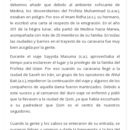
debemos añadir que debido al ambiente sofocante de
Medina, los descendientes del Profeta Muhammad (s.a.w.),
estaban en peligro. Por eso el Imam Ridha (a.s.), su hermano,
le escribió una carta al respecto de la emigración. En el año
201 de la hégira lunar, ella partió de Medina hacia Marwa,
acompañada con más de 20 miembros de su familia. En todas
las ciudades y barrios en el trayecto de su caravana fue muy
bien acogida por la gente.
Durante el viaje Sayyida Masuma (s.a.), aprovechaba el
tiempo para esclarecer el lugar y la privilegio de la familia del
Profeta del Islam. Por eso cuando su caravana llegó a la
ciudad de Saveh en Irán, un grupo de los opositores de Ahlul
Bait (a.s.), impidieron la continuación del viaje y algunos de los
compañeros de aquella dama fueron martirizados. Debido a
este suceso y al cansancio del duro viaje se enfermó y pidió
que la llevasen a la ciudad de Qom, ya que había escuchado
a su padredecir que Qom es el centro de nuestros
seguidores.
Cuando la gente y los sabios se enteraron de su entrada, se
pusieron felices y vinieron a darle la bienvenida a la hija del