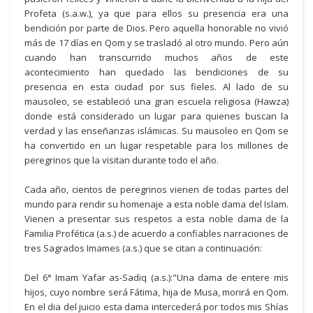
Profeta (s.a.w.), ya que para ellos su presencia era una
bendición por parte de Dios. Pero aquella honorable no vivió
más de 17 días en Qom y se trasladó al otro mundo. Pero aún
cuando han transcurrido muchos años de este
acontecimiento han quedado las bendiciones de su
presencia en esta ciudad por sus fieles. Al lado de su
mausoleo, se estableció una gran escuela religiosa (Hawza)
donde está considerado un lugar para quienes buscan la
verdad y las enseñanzas islámicas. Su mausoleo en Qom se
ha convertido en un lugar respetable para los millones de
peregrinos que la visitan durante todo el año.
Cada año, cientos de peregrinos vienen de todas partes del
mundo para rendir su homenaje a esta noble dama del Islam.
Vienen a presentar sus respetos a esta noble dama de la
Familia Profética (a.s.) de acuerdo a confiables narraciones de
tres Sagrados Imames (a.s.) que se citan a continuación:
Del 6° Imam Yafar as-Sadiq (a.s.):"Una dama de entere mis
hijos, cuyo nombre será Fátima, hija de Musa, morirá en Qom.
En el dia del juicio esta dama intercederá por todos mis Shías