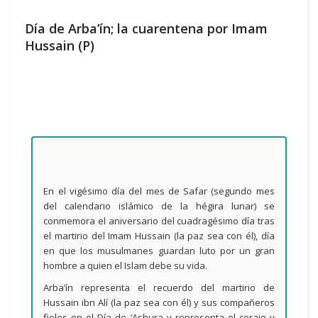
Día de Arba’ín; la cuarentena por Imam
Hussain (P)
En el vigésimo día del mes de Safar (segundo mes
del calendario islámico de la hégira lunar) se
conmemora el aniversario del cuadragésimo día tras
el martirio del Imam Hussain (la paz sea con él), día
en que los musulmanes guardan luto por un gran
hombre a quien el Islam debe su vida.
Arba’ín representa el recuerdo del martirio de
Hussain ibn Alí (la paz sea con él) y sus compañeros
fieles en el Día de ‘Ashura y representa el coraje y