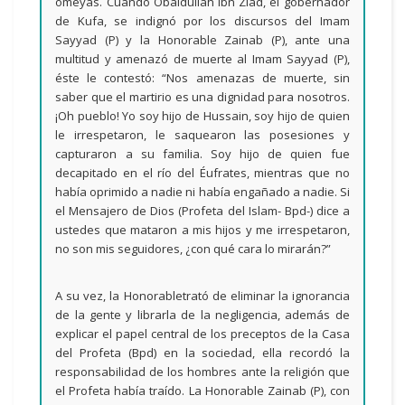
omeyas. Cuando Obaidullah ibn Ziad, el gobernador
de Kufa, se indignó por los discursos del Imam
Sayyad (P) y la Honorable Zainab (P), ante una
multitud y amenazó de muerte al Imam Sayyad (P),
éste le contestó: “Nos amenazas de muerte, sin
saber que el martirio es una dignidad para nosotros.
¡Oh pueblo! Yo soy hijo de Hussain, soy hijo de quien
le irrespetaron, le saquearon las posesiones y
capturaron a su familia. Soy hijo de quien fue
decapitado en el río del Éufrates, mientras que no
había oprimido a nadie ni había engañado a nadie. Si
el Mensajero de Dios (Profeta del Islam- Bpd-) dice a
ustedes que mataron a mis hijos y me irrespetaron,
no son mis seguidores, ¿con qué cara lo mirarán?”
A su vez, la Honorabletrató de eliminar la ignorancia
de la gente y librarla de la negligencia, además de
explicar el papel central de los preceptos de la Casa
del Profeta (Bpd) en la sociedad, ella recordó la
responsabilidad de los hombres ante la religión que
el Profeta había traído. La Honorable Zainab (P), con