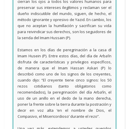
cierran los ojos a todos los valores humanos para
preservar sus intereses ilegítimos y reclaman ser el
dueño indiscutible del mundo, siguen, de hecho, el
método ignorante y opresivo de Yazid. En cambio, los
que no aceptan la humillación y sacrifican su vida
para reivindicar sus derechos, son los seguidores de
la senda del Imam Hussain (P).
Estamos en los días de peregrinación a la casa dl
Imam Husein (P). Entre estos días, del día de Arba’ín
disfruta de características y privilegios específicos,
de manera que el Imam Hassan Askari (P) lo
describió como uno de los signos de los creyentes,
cuando dijo: “El creyente tiene cinco signos: los 50
rezos cotidianos (tanto obligatorios como
recomendados), la peregrinación del día Arba’ín, el
uso de un anillo en el dedo de la mano derecha,
poner la frente sobre la tierra durante la postración y
decir en voz alta ‘en el nombre de Dios, el
Compasivo, el Misericordioso’ durante el rezo”.
Una vez más, extendemos a ustedes queridos