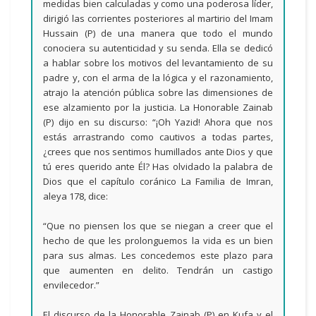
medidas bien calculadas y como una poderosa líder,
dirigió las corrientes posteriores al martirio del Imam
Hussain (P) de una manera que todo el mundo
conociera su autenticidad y su senda. Ella se dedicó
a hablar sobre los motivos del levantamiento de su
padre y, con el arma de la lógica y el razonamiento,
atrajo la atención pública sobre las dimensiones de
ese alzamiento por la justicia. La Honorable Zainab
(P) dijo en su discurso: “¡Oh Yazid! Ahora que nos
estás arrastrando como cautivos a todas partes,
¿crees que nos sentimos humillados ante Dios y que
tú eres querido ante Él? Has olvidado la palabra de
Dios que el capítulo coránico La Familia de Imran,
aleya 178, dice:
“Que no piensen los que se niegan a creer que el
hecho de que les prolonguemos la vida es un bien
para sus almas. Les concedemos este plazo para
que aumenten en delito. Tendrán un castigo
envilecedor.”
El discurso de la Honorable Zainab (P) en Kufa y el